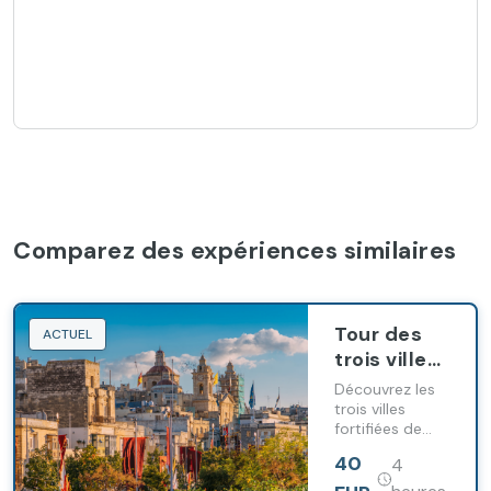
Comparez des expériences similaires
Tour des
ACTUEL
trois villes
(Vittoriosa,
Découvrez les
Senglea et
trois villes
fortifiées de
Cospicua)
Vittoriosa,
avec visite
40
4
Senglea et
en bateau
Cospicua,