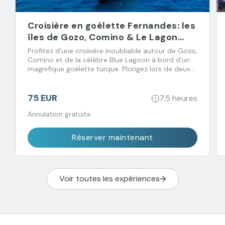
Croisière en goélette Fernandes: les
îles de Gozo, Comino & Le Lagon
Bleu
Profitez d'une croisière inoubliable autour de Gozo,
Comino et de la célèbre Blue Lagoon à bord d'un
magnifique goélette turque. Plongez lors de deux
arrêts baignade et régalez-vous avec un déjeuner
buffet accompagné de boissons à volonté.
75 EUR
7.5 heures
Annulation gratuite
Réserver maintenant
Voir toutes les expériences