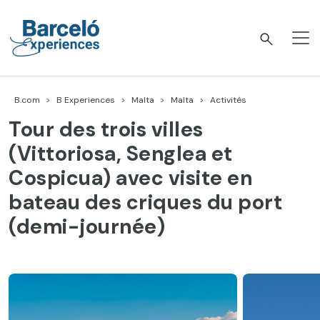
Accéder
au
contenu
Barceló Experiences
B.com
B Experiences
Malta
Malta
Activités
Tour des trois villes
(Vittoriosa, Senglea et
Cospicua) avec visite en
bateau des criques du port
(demi-journée)