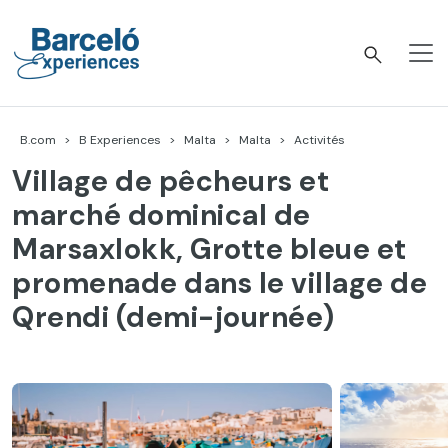
Accéder
au
contenu
Barceló Experiences
B.com
B Experiences
Malta
Malta
Activités
Village de pêcheurs et
marché dominical de
Marsaxlokk, Grotte bleue et
promenade dans le village de
Qrendi (demi-journée)