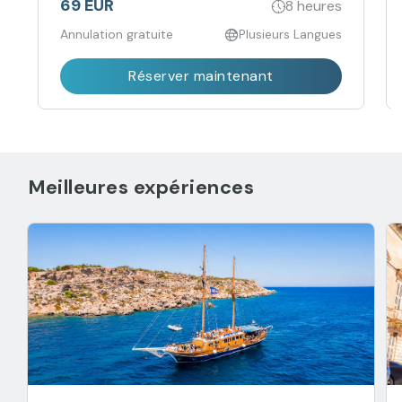
villageans de Ta' Qali.
69 EUR
8 heures
Annulation gratuite
Plusieurs Langues
Réserver maintenant
Meilleures expériences