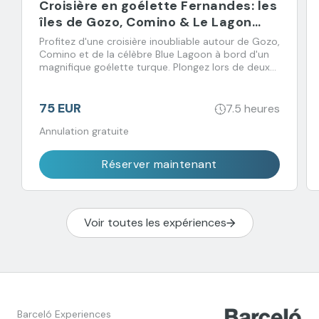
Croisière en goélette Fernandes: les
îles de Gozo, Comino & Le Lagon
Bleu
Profitez d'une croisière inoubliable autour de Gozo,
Comino et de la célèbre Blue Lagoon à bord d'un
magnifique goélette turque. Plongez lors de deux
arrêts baignade et régalez-vous avec un déjeuner
buffet accompagné de boissons à volonté.
75 EUR
7.5 heures
Annulation gratuite
Réserver maintenant
Voir toutes les expériences
Barceló Experiences