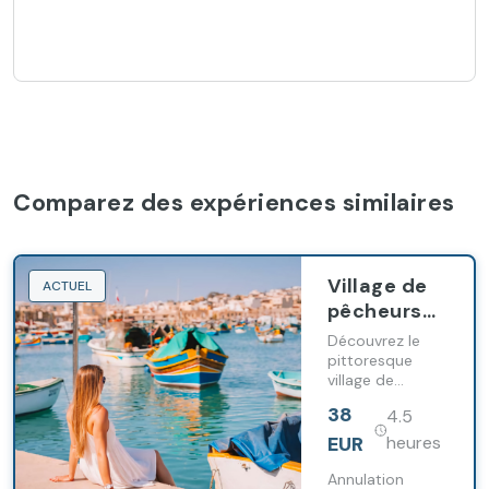
Comparez des expériences similaires
Village de
ACTUEL
pêcheurs
et marché
Découvrez le
dominical
pittoresque
village de
de
pêcheurs de
Marsaxlokk,
38
4.5
Marsaxlokk et
Grotte
profitez de son
EUR
heures
bleue et
charmant
marché en plein
Annulation
promenade