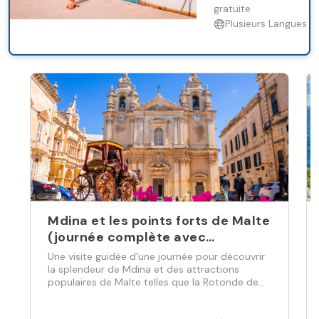
air. Admirez le
gratuite
dans le
paysage à
Plusieurs Langues
village de
couper le
souffle de la
Qrendi
Grotte bleue et
(demi-
faites une
journée)
excursion en
bateau
facultative
jusqu'aux
grottes.
Mdina et les points forts de Malte
(journée complète avec
déjeuner)
Une visite guidée d'une journée pour découvrir
la splendeur de Mdina et des attractions
populaires de Malte telles que la Rotonde de
Mosta, les jardins de San Anton, les falaises de
Dingli, les catacombes de Saint Cataldus et le