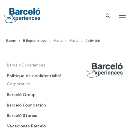
Skip
to
content
Barceló Experiences
B.com
B Experiences
Malta
Malta
Activités
Barceló Experiences
Politique de confidentialité
Corporativo
Barceló Group
Barceló Foundation
Barceló Stories
Vacaciones Barceló