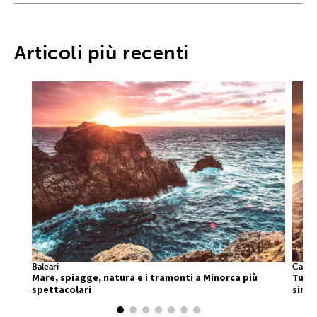
Articoli più recenti
Baleari
Canar
Mare, spiagge, natura e i tramonti a Minorca più
Tutte
spettacolari
singo