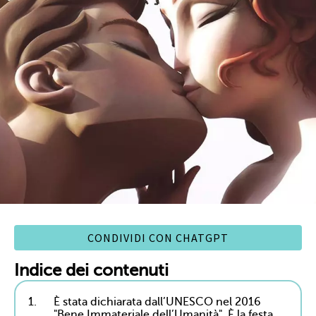
CONDIVIDI CON CHATGPT
Indice dei contenuti
1.
È stata dichiarata dall’UNESCO nel 2016
"Bene Immateriale dell’Umanità". È la festa