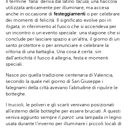
Il termine “falla” deriva dal latino
facula
, una fiaccola
utilizzata anticamente per illuminare, ma accesa
anche in occasione di
festeggiamenti
o per celebrare
dei momenti di felicità. Il significato evolve poi in
fogata
, in riferimento al fuoco che si accendeva per
un incontro o un evento speciale: una stagione che si
conclude per lasciare spazio a un’altra, il giorno di un
santo protettore o per annunciare e celebrare la
vittoria di una battaglia. Una cosa è certa: sin
dall’antichità il fuoco è allegria, festa e momenti
speciali.
Nasce poi quella tradizione centenaria di Valencia,
secondo la quale nel giorno di San Giuseppe i
falegnami della città avevano l’abitudine di ripulire le
botteghe.
I trucioli, le polveri e gli scarti venivano posizionati
all’esterno delle botteghe per essere bruciati. A questi
veniva aggiunto sempre il
parot
: una lampada in legno
usata durante l’inverno per illuminare i piccoli locali di