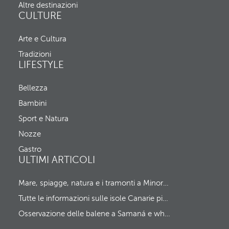
e
Altre destinazioni
p
,
CULTURE
a
C
n
h
d
Arte e Cultura
e
m
c
o
Tradizioni
k
v
LIFESTYLE
-
e
i
s
n
Bellezza
f
e
o
Bambini
C
c
h
u
Sport e Natura
e
s
c
Nozze
t
k
o
Gastro
-
t
ULTIMI ARTICOLI
o
h
u
e
t
f
Mare, spiagge, natura e i tramonti a Minorca più spettacolari
i
Tutte le informazioni sulle isole Canarie più curiose e singolari
r
s
Osservazione delle balene a Samaná e whale watching ai Caraibi
t