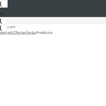
Estes em
Barceló
Ofertas
Verão
Andaluzia