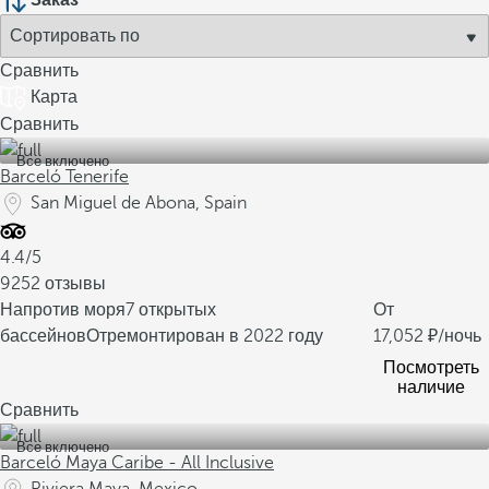
Заказ
Сравнить
Карта
Сравнить
Все включено
Barceló Tenerife
San Miguel de Abona, Spain
4.4/5
9252 отзывы
Напротив моря
7 открытых
От
бассейнов
Отремонтирован в 2022 году
17,052
/ночь
Посмотреть
наличие
Сравнить
Все включено
Barceló Maya Caribe - All Inclusive