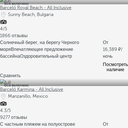
Все включено
Barceló Royal Beach - All Inclusive
Sunny Beach, Bulgaria
4/5
1866 отзывы
Солнечный берег, на берегу Черного
От
моря
Впечатляющее предложение
16,389
/
бассейна
Оздоровительный центр
ночь
Посмотреть
наличие
Сравнить
Все включено
Barceló Karmina - All Inclusive
Manzanillo, Mexico
4.3/5
9277 отзывы
С частным пляжем на полуострове
От