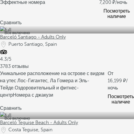
Эффектные номера
7,200
/ночь
Посмотреть
наличие
Сравнить
Все включено
Barceló Santiago - Adults Only
Puerto Santiago, Spain
4.3/5
3783 отзывы
Уникальное расположение на острове с видом
От
на утес Лос-Гигантес, Ла Гомера и Эль-
16,199
/
Тейде.
Оздоровительный и фитнес-
ночь
центр
Номера с джакузи
Посмотреть
наличие
Сравнить
Все включено
Barceló Teguise Beach - Adults Only
Costa Teguise, Spain