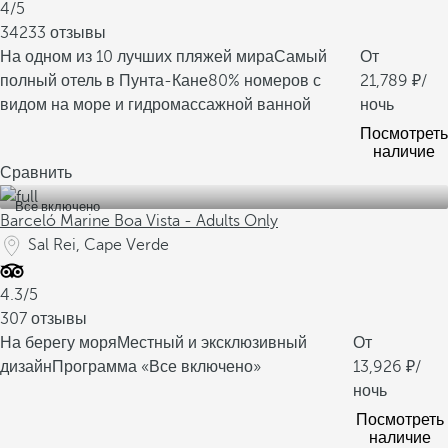
4/5
34233 отзывы
На одном из 10 лучших пляжей мира
Самый
От
полный отель в Пунта-Кане
80% номеров с
21,789
/
видом на море и гидромассажной ванной
ночь
Посмотреть
наличие
Сравнить
Все включено
Barceló Marine Boa Vista - Adults Only
Sal Rei, Cape Verde
4.3/5
307 отзывы
На берегу моря
Местный и эксклюзивный
От
дизайн
Программа «Все включено»
13,926
/
ночь
Посмотреть
наличие