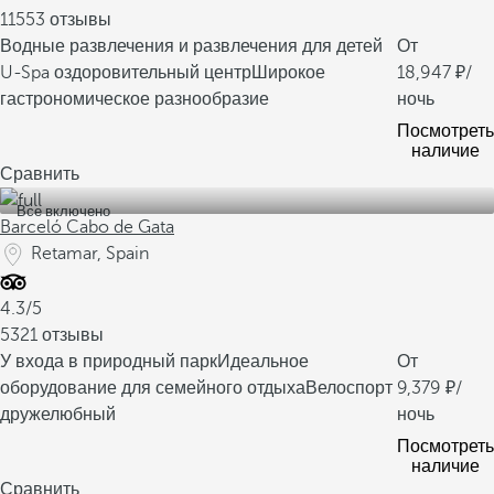
11553 отзывы
Водные развлечения и развлечения для детей
От
U-Spa оздоровительный центр
Широкое
18,947
/
гастрономическое разнообразие
ночь
Посмотреть
наличие
Сравнить
Все включено
Barceló Cabo de Gata
Retamar, Spain
4.3/5
5321 отзывы
У входа в природный парк
Идеальное
От
оборудование для семейного отдыха
Велоспорт
9,379
/
дружелюбный
ночь
Посмотреть
наличие
Сравнить