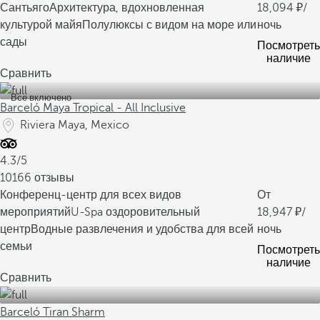
Сантьяго
Архитектура, вдохновленная
18,094
/
культурой майя
Полулюксы с видом на море или
ночь
сады
Посмотреть
наличие
Сравнить
Все включено
Barceló Maya Tropical - All Inclusive
Riviera Maya, Mexico
4.3/5
10166 отзывы
Конференц-центр для всех видов
От
мероприятий
U-Spa оздоровительный
18,947
/
центр
Водные развлечения и удобства для всей
ночь
семьи
Посмотреть
наличие
Сравнить
Barceló Tiran Sharm