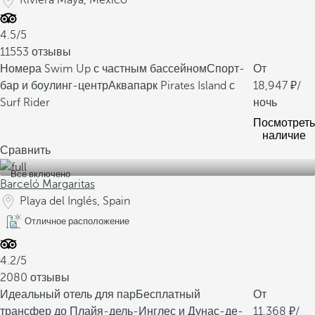
Riviera Maya, Mexico
4.5/5
11553 отзывы
Номера Swim Up с частным бассейном
Спорт-
От
бар и боулинг-центр
Аквапарк Pirates Island с
18,947
/
Surf Rider
ночь
Посмотреть
наличие
Сравнить
Все включено
Barceló Margaritas
Playa del Inglés, Spain
Отличное расположение
4.2/5
2080 отзывы
Идеальный отель для пар
Бесплатный
От
трансфер до Плайя-дель-Инглес и Дунас-де-
11,368
/