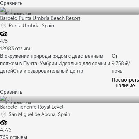
Сравнить
Все включено
Barceló Punta Umbría Beach Resort
Punta Umbría, Spain
4/5
12983 отзывы
В окружении природы рядом с девственным
От
пляжем в Пунта-Умбрии.
Идеально для семьи и
9,758
/
детей
Спа и оздоровительный центр
ночь
Посмотреть
наличие
Сравнить
Все включено
Barceló Tenerife Royal Level
San Miguel de Abona, Spain
4.7/5
769 отзывы