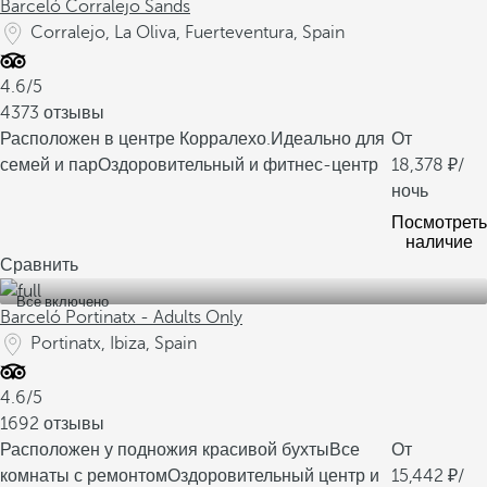
Barceló Corralejo Sands
Corralejo, La Oliva, Fuerteventura, Spain
4.6/5
4373 отзывы
Расположен в центре Корралехо.
Идеально для
От
семей и пар
Оздоровительный и фитнес-центр
18,378
/
ночь
Посмотреть
наличие
Сравнить
Все включено
Barceló Portinatx - Adults Only
Portinatx, Ibiza, Spain
4.6/5
1692 отзывы
Расположен у подножия красивой бухты
Все
От
комнаты с ремонтом
Оздоровительный центр и
15,442
/