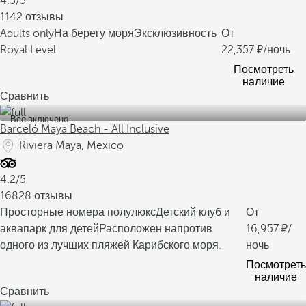
4.5/5
1142 отзывы
Adults only
На берегу моря
Эксклюзивность
От
Royal Level
22,357
/ночь
Посмотреть
наличие
Сравнить
Все включено
Barceló Maya Beach - All Inclusive
Riviera Maya, Mexico
4.2/5
16828 отзывы
Просторные номера полулюкс
Детский клуб и
От
аквапарк для детей
Расположен напротив
16,957
/
одного из лучших пляжей Карибского моря.
ночь
Посмотреть
наличие
Сравнить