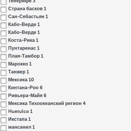
Тенерифе
3
Страна басков
1
Сан-Себастьян
1
Кабо-Верде
1
Кабо-Верде
1
Коста-Рика
1
Пунтаренас
1
Плая-Тамбор
1
Марокко
1
Танжер
1
Мексика
10
Кинтана-Роо
6
Ривьера-Майя
6
Мексика Тихоокеанский регион
4
Huatulco
1
Икстапа
1
мансанил
1