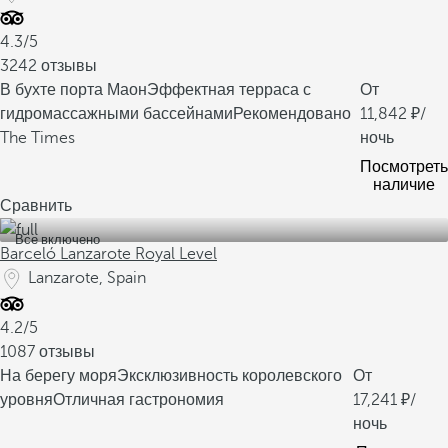
4.3/5
3242 отзывы
В бухте порта Маон
Эффектная терраса с
От
гидромассажными бассейнами
Рекомендовано
11,842
/
The Times
ночь
Посмотреть
наличие
Сравнить
Все включено
Barceló Lanzarote Royal Level
Lanzarote, Spain
4.2/5
1087 отзывы
На берегу моря
Эксклюзивность королевского
От
уровня
Отличная гастрономия
17,241
/
ночь