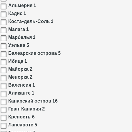
Альмерия
1
Кадис
1
Коста-дель-Соль
1
Малага
1
Марбелья
1
Уэльва
3
Балеарские острова
5
Ибица
1
Майорка
2
Менорка
2
Валенсия
1
Аликанте
1
Канарский остров
16
Гран-Канария
2
Крепость
6
Лансароте
5