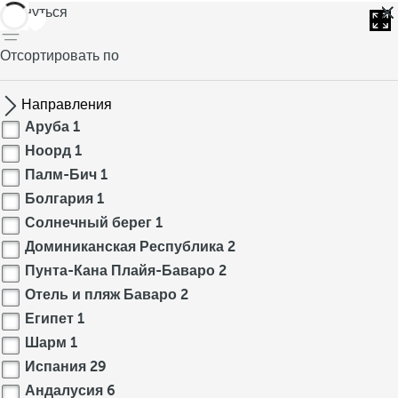
вернуться
Отсортировать по
Направления
Аруба
1
Ноорд
1
Палм-Бич
1
Болгария
1
Солнечный берег
1
Доминиканская Республика
2
Пунта-Кана Плайя-Баваро
2
Отель и пляж Баваро
2
Египет
1
Шарм
1
Испания
29
Андалусия
6