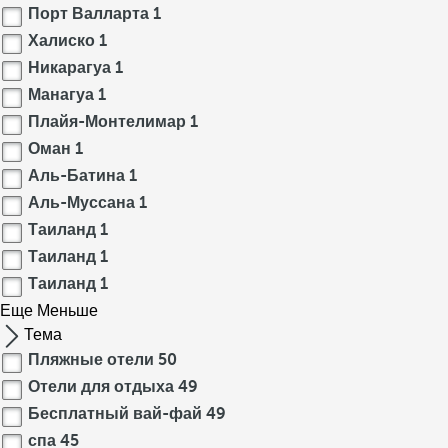
Порт Валларта
1
Халиско
1
Никарагуа
1
Манагуа
1
Плайя-Монтелимар
1
Оман
1
Аль-Батина
1
Аль-Муссана
1
Таиланд
1
Таиланд
1
Таиланд
1
Еще
Меньше
Тема
Пляжные отели
50
Отели для отдыха
49
Бесплатный вай-фай
49
спа
45