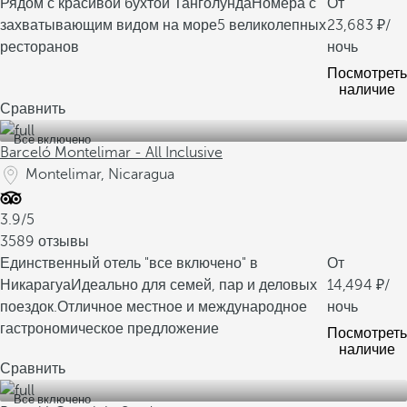
Рядом с красивой бухтой Танголунда
Номера с
От
захватывающим видом на море
5 великолепных
23,683
/
ресторанов
ночь
Посмотреть
наличие
Сравнить
Все включено
Barceló Montelimar - All Inclusive
Montelimar, Nicaragua
3.9/5
3589 отзывы
Единственный отель "все включено" в
От
Никарагуа
Идеально для семей, пар и деловых
14,494
/
поездок.
Отличное местное и международное
ночь
гастрономическое предложение
Посмотреть
наличие
Сравнить
Все включено