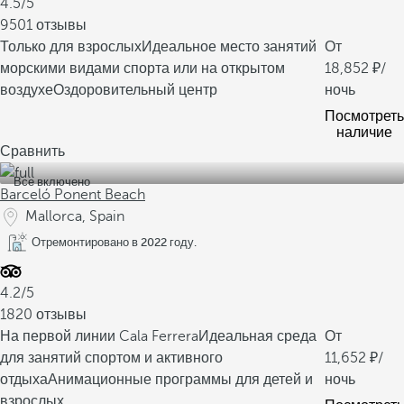
4.5/5
9501 отзывы
Только для взрослых
Идеальное место занятий
От
морскими видами спорта или на открытом
18,852
/
воздухе
Оздоровительный центр
ночь
Посмотреть
наличие
Сравнить
Все включено
Barceló Ponent Beach
Mallorca, Spain
Отремонтировано в 2022 году.
4.2/5
1820 отзывы
На первой линии Cala Ferrera
Идеальная среда
От
для занятий спортом и активного
11,652
/
отдыха
Анимационные программы для детей и
ночь
взрослых