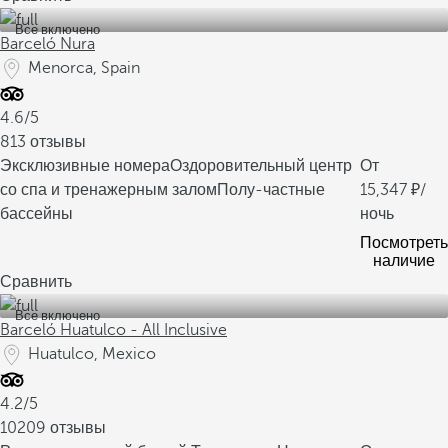
Все включено
Barceló Nura
Menorca, Spain
4.6/5
813 отзывы
Эксклюзивные номера
Оздоровительный центр
От
со спа и тренажерным залом
Полу-частные
15,347
/
бассейны
ночь
Посмотреть
наличие
Сравнить
Все включено
Barceló Huatulco - All Inclusive
Huatulco, Mexico
4.2/5
10209 отзывы