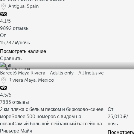
Antigua, Spain
4.1/5
9892 отзывы
От
15,347
/ночь
Посмотреть наличие
Сравнить
Все включено
Barceló Maya Riviera - Adults only - All Inclusive
Riviera Maya, Mexico
4.5/5
7885 отзывы
2 км пляжа с белым песком и бирюзово-синее
От
море
Более 500 номеров с видом на
25,010
/
океан
Самый большой пейзажный бассейн на
ночь
Ривьере Майя
Посмотреть