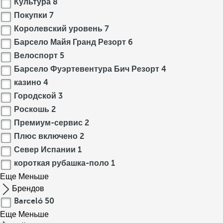
Культура
8
Покупки
7
Королевский уровень
7
Барсело Майя Гранд Резорт
6
Велоспорт
5
Барсело Фуэртевентура Бич Резорт
4
казино
4
Городской
3
Роскошь
2
Премиум-сервис
2
Плюс включено
2
Север Испании
1
короткая рубашка-поло
1
Еще
Меньше
Брендов
Barceló
50
Еще
Меньше