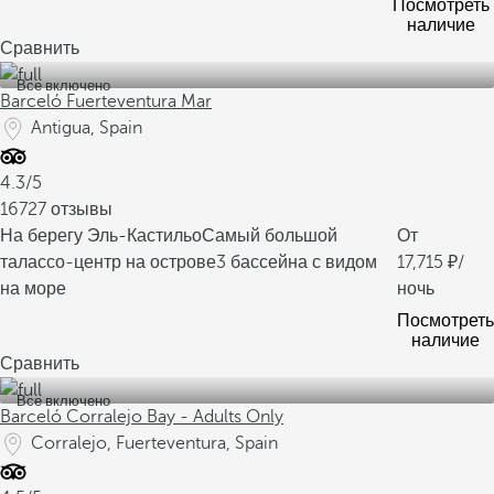
Посмотреть
наличие
Сравнить
Все включено
Barceló Fuerteventura Mar
Antigua, Spain
4.3/5
16727 отзывы
На берегу Эль-Кастильо
Самый большой
От
талассо-центр на острове
3 бассейна с видом
17,715
/
на море
ночь
Посмотреть
наличие
Сравнить
Все включено
Barceló Corralejo Bay - Adults Only
Corralejo, Fuerteventura, Spain