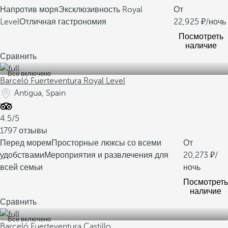
Напротив моря
Эксклюзивность Royal
От
Level
Отличная гастрономия
22,925
/ночь
Посмотреть
наличие
Сравнить
Все включено
Barceló Fuerteventura Royal Level
Antigua, Spain
4.5/5
1797 отзывы
Перед морем
Просторные люксы со всеми
От
удобствами
Мероприятия и развлечения для
20,273
/
всей семьи
ночь
Посмотреть
наличие
Сравнить
Все включено
Barceló Fuerteventura Castillo