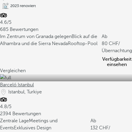
2023 renoviert
4.6/5
685 Bewertungen
Im Zentrum von Granada gelegen
Blick auf die
Ab
Alhambra und die Sierra Nevada
Rooftop-Pool
80
/
Übernachtung
Verfügbarkeit
einsehen
Vergleichen
Barceló Istanbul
Istanbul, Turkiye
4.8/5
2394 Bewertungen
Zentrale Lage
Meetings und
Ab
Events
Exklusives Design
132
/