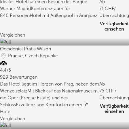
Ideales Hotel für einen Besuch des Parque
Ab
Warner Madrid
Konferenzraum für
71
/
840 Personen
Hotel mit Außenpool in Aranjuez
Übernachtung
Verfügbarkeit
einsehen
Vergleichen
Occidental Praha Wilson
Prague, Czech Republic
4.4/5
929 Bewertungen
Das Hotel liegt im Herzen von Prag, neben dem
Ab
Wenzelsplatz
Mit Blick auf das Nationalmuseum,
75
/
die Oper (Pregue Estate) und das
Übernachtung
Schloss
Exzellenz und Komfort in einem 5*
Verfügbarkeit
einsehen
Hotel
Vergleichen