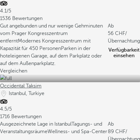
4.1/5
1536 Bewertungen
Gut angebunden und nur wenige Gehminuten
Ab
vom Prager Kongresszentrum
56
/
entfernt
Modernes Kongresszentrum mit
Übernachtung
Kapazität für 450 Personen
Parken in der
Verfügbarkeit
einsehen
hoteleigenen Garage, auf dem Parkplatz oder
auf dem Außenparkplatz.
Vergleichen
Occidental Taksim
Istanbul, Turkiye
4.5/5
1716 Bewertungen
Ausgezeichnete Lage in Istanbul
Tagungs- und
Ab
Veranstaltungsräume
Wellness- und Spa-Center
89
/
Übernachtung