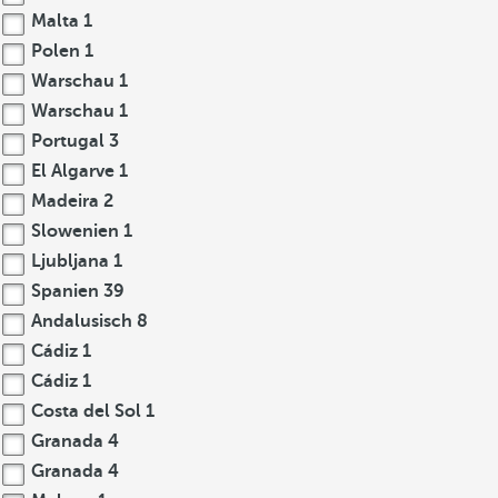
Malta
1
Polen
1
Warschau
1
Warschau
1
Portugal
3
El Algarve
1
Madeira
2
Slowenien
1
Ljubljana
1
Spanien
39
Andalusisch
8
Cádiz
1
Cádiz
1
Costa del Sol
1
Granada
4
Granada
4