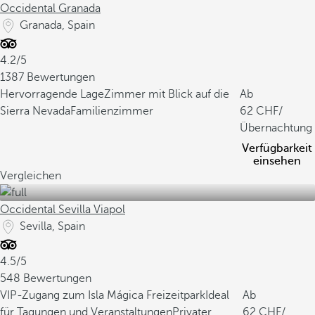
Occidental Granada
Granada, Spain
4.2/5
1387 Bewertungen
Hervorragende Lage
Zimmer mit Blick auf die
Ab
Sierra Nevada
Familienzimmer
62
/
Übernachtung
Verfügbarkeit
einsehen
Vergleichen
Occidental Sevilla Viapol
Sevilla, Spain
4.5/5
548 Bewertungen
VIP-Zugang zum Isla Mágica Freizeitpark
Ideal
Ab
für Tagungen und Veranstaltungen
Privater
62
/