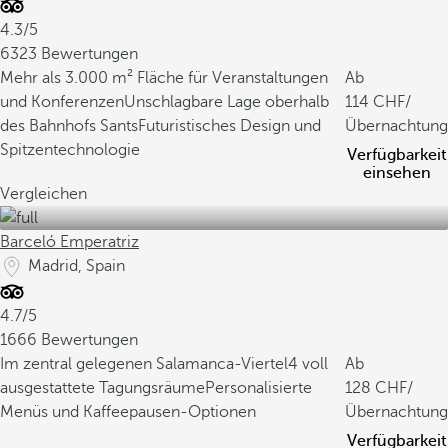
4.3/5
6323 Bewertungen
Mehr als 3.000 m² Fläche für Veranstaltungen
Ab
und Konferenzen
Unschlagbare Lage oberhalb
114
/
des Bahnhofs Sants
Futuristisches Design und
Übernachtung
Spitzentechnologie
Verfügbarkeit
einsehen
Vergleichen
Barceló Emperatriz
Madrid, Spain
4.7/5
1666 Bewertungen
Im zentral gelegenen Salamanca-Viertel
4 voll
Ab
ausgestattete Tagungsräume
Personalisierte
128
/
Menüs und Kaffeepausen-Optionen
Übernachtung
Verfügbarkeit