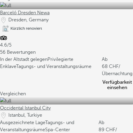
Barceló Dresden Newa
Dresden, Germany
Kürzlich renoviert
4.6/5
56 Bewertungen
In der Altstadt gelegen
Privilegierte
Ab
Enklave
Tagungs- und Veranstaltungsräume
68
/
Übernachtung
Verfügbarkeit
einsehen
Vergleichen
Occidental Istanbul City
Istanbul, Turkiye
Ausgezeichnete Lage
Tagungs- und
Ab
Veranstaltungsräume
Spa-Center
89
/