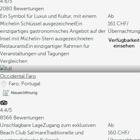
4.6/5
2080 Bewertungen
Ein Symbol für Luxus und Kultur, mit einem
Ab
Michelin Schlüssel ausgezeichnet
Ein
161
/
einzigartiges gastronomisches Angebot auf der
Übernachtung
Insel mit Michelin-Stern ausgezeichneten
Verfügbarkeit
einsehen
Restaurants
Ein einzigartiger Rahmen für
Veranstaltungen und Tagungen
Vergleichen
Occidental Faro
Faro, Portugal
Neueröffnung
4.4/5
8566 Bewertungen
Unschlagbare Lage
Zugang zum exklusiven
Ab
Beach Club Sal’mare
Traditionelle und
160
/