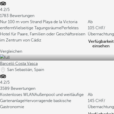
4.2/5
1783 Bewertungen
Nur 100 m vom Strand Playa de la Victoria
Ab
entfernt
Vielseitige Tagungsräume
Perfektes
105
/
Hotel für Paare, Familien oder Geschäftsreisen
Übernachtung
im Zentrum von Cádiz
Verfügbarkeit
einsehen
Vergleichen
Barceló Costa Vasca
San Sebastián, Spain
4.2/5
3589 Bewertungen
Kostenloses WLAN
Außenpool und weitläufige
Ab
Gartenanlage
Hervorragende baskische
145
/
Gastronomie
Übernachtung