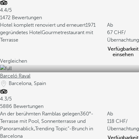
4.4/5
1472 Bewertungen
Hotel komplett renoviert und erneuert
1971
Ab
gegründetes Hotel
Gourmetrestaurant mit
67
/
Terrasse
Übernachtung
Verfügbarkeit
einsehen
Vergleichen
Barceló Raval
Barcelona, Spain
4.3/5
5886 Bewertungen
An der berühmten Ramblas gelegen
360°-
Ab
Terrasse mit Pool, Sonnenterrasse und
118
/
Panoramablick
„Trending Topic“-Brunch in
Übernachtung
Barcelona
Verfügbarkeit