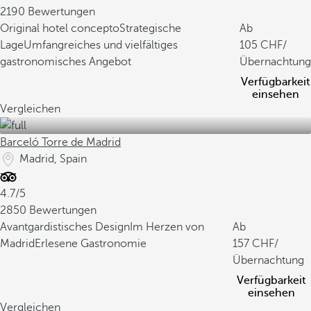
2190 Bewertungen
Original hotel concepto
Strategische
Ab
Lage
Umfangreiches und vielfältiges
105
/
gastronomisches Angebot
Übernachtung
Verfügbarkeit
einsehen
Vergleichen
Barceló Torre de Madrid
Madrid, Spain
4.7/5
2850 Bewertungen
Avantgardistisches Design
Im Herzen von
Ab
Madrid
Erlesene Gastronomie
157
/
Übernachtung
Verfügbarkeit
einsehen
Vergleichen