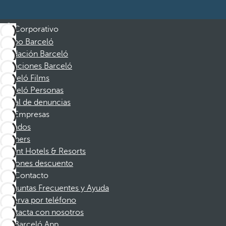
Corporativo
Grupo Barceló
Fundación Barceló
Vacaciones Barceló
Barceló Films
Barceló Personas
Canal de denuncias
Empresas
Afiliados
Partners
Dorint Hotels & Resorts
Cupones descuento
Contacto
Preguntas Frecuentes y Ayuda
Reserva por teléfono
Contacta con nosotros
Barceló App