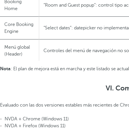
Booking
“Room and Guest popup”: control tipo a
Home
Core Booking
“Select dates”: datepicker no implement
Engine
Menú global
Controles del menú de navegación no son
(Header)
Nota
: El plan de mejora está en marcha y este listado se actu
Menú global
Texto blanco en la sección “Novedades” 
(Header)
VI. Co
Menú global
Con zoom al 200%, contenido del menú 
(Header)
Evaluado con las dos versiones estables más recientes de Chro
Login/Register
Mensajes de error no anunciados por lect
NVDA + Chrome (Windows 11)
NVDA + Firefox (Windows 11)