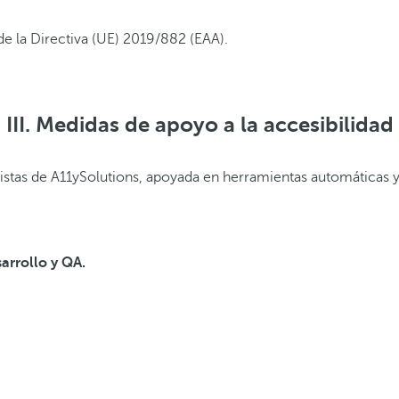
de la Directiva (UE) 2019/882 (EAA).
III. Medidas de apoyo a la accesibilidad
ados supuestos (p. ej., uso continuado de ciertos productos pre
listas de A11ySolutions, apoyada en herramientas automáticas y 
arrollo y QA.