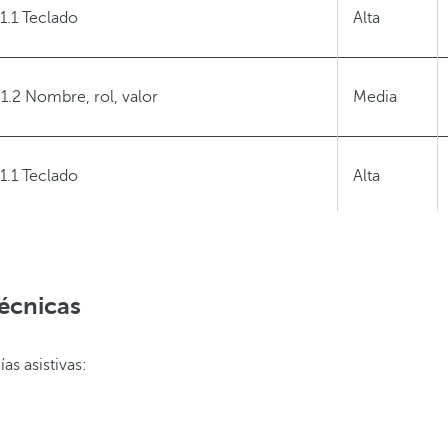
.1.1 Teclado
Alta
.1.2 Nombre, rol, valor
Media
.1.1 Teclado
Alta
.4.3 Contraste mínimo
Alta
écnicas
.4.4 Cambiar tamaño del texto / 1.4.10 Reflow
Media
s asistivas:
.1.3 Mensajes de estado
Media