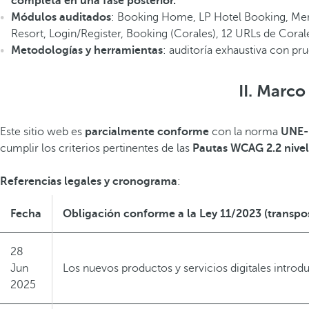
completa en una fase posterior.
Módulos auditados
: Booking Home, LP Hotel Booking, Menú
Resort, Login/Register, Booking (Corales), 12 URLs de Corale
Metodologías y herramientas
: auditoría exhaustiva con p
II. Marco
Este sitio web es
parcialmente conforme
con la norma
UNE-
cumplir los criterios pertinentes de las
Pautas WCAG 2.2 nivel
Referencias legales y cronograma
:
Fecha
Obligación conforme a la Ley 11/2023 (transpos
28
Jun
Los nuevos productos y servicios digitales intro
2025