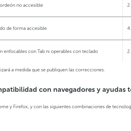
cordeón no accesible
2
ado de forma accesible
4
 enfocables con Tab ni operables con teclado
2
alizará a medida que se publiquen las correcciones.
no alcanza contraste suficiente sobre imágenes de fondo
1
mpatibilidad con navegadores y ayudas t
se obstruye
1
me y Firefox, y con las siguientes combinaciones de tecnología
or de pantalla en el popup de “My Barceló”
4