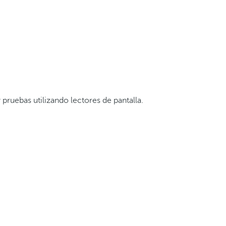
vios y/o contratos de servicios preexistentes, según el régimen
pruebas utilizando lectores de pantalla.