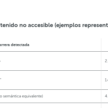
tenido no accesible (ejemplos represent
arrera detectada
o
2
”
1
(o semántica equivalente)
4