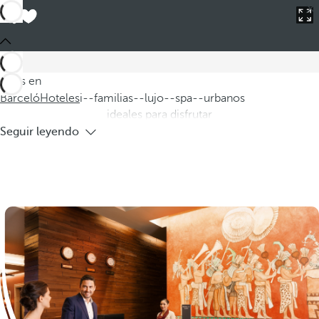
Barceló
Hoteles
i--familias--lujo--spa--urbanos
Hoteles para familias de lujo con spa
urbanos
Descubra nuestros hoteles familiares de lujo spa urbanos,
donde cada detalle está diseñado para ofrecer una
Estás en
experiencia inolvidable. Estos alojamientos familiares son
Barceló
Hoteles
i--familias--lujo--spa--urbanos
ideales para disfrutar
Seguir leyendo