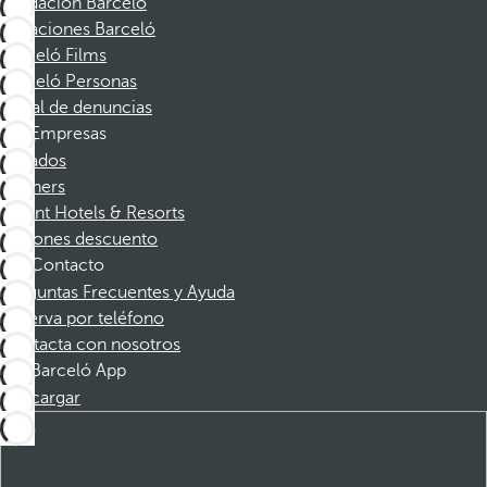
Fundación Barceló
Vacaciones Barceló
Barceló Films
Barceló Personas
Canal de denuncias
Empresas
Afiliados
Partners
Dorint Hotels & Resorts
Cupones descuento
Contacto
Preguntas Frecuentes y Ayuda
Reserva por teléfono
Contacta con nosotros
Barceló App
Descargar