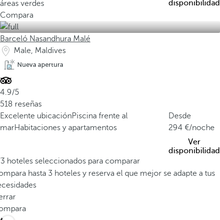
disponibilidad
áreas verdes
Compara
Barceló Nasandhura Malé
Male, Maldives
Nueva apertura
4.9/5
518 reseñas
Excelente ubicación
Piscina frente al
Desde
mar
Habitaciones y apartamentos
294
/noche
Ver
disponibilidad
/3 hoteles seleccionados para comparar
mpara hasta 3 hoteles y reserva el que mejor se adapte a tus
ecesidades
errar
ompara