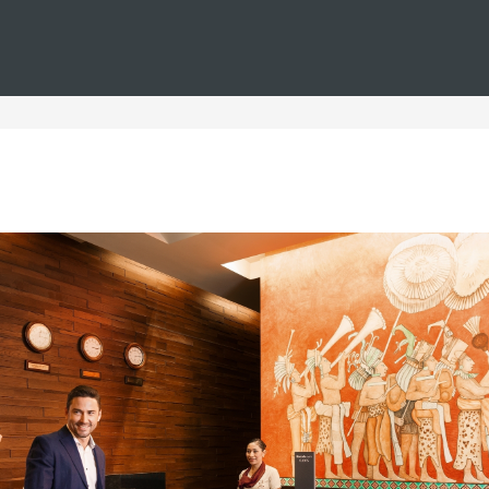
Estás en
Barceló
Hoteles
i--reuniones--todo-incluido-plus
 para reuniones todo inclu
iones todo incluido plus, donde la comodidad y la profesiona
experiencia única. Estos hoteles cuentan con