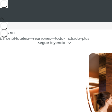
Hoteles
Descubra nuestros hoteles para reun
Estás en
Barceló
Hoteles
i--reuniones--todo-incluido-plus
Seguir leyendo