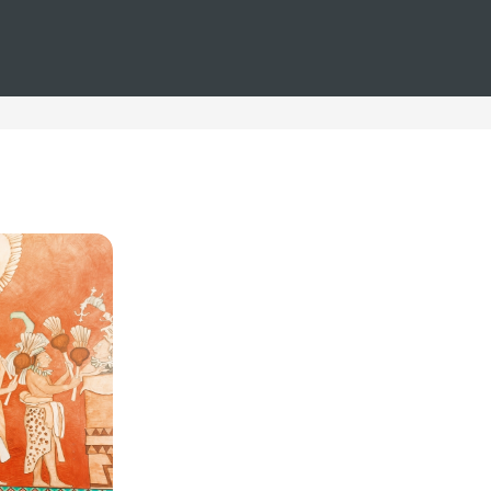
ido plus
lidad se combinan para ofrecerle una