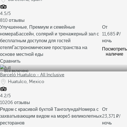
4.5/5
810 отзывы
Улучшенные, Премиум и семейные
От
номера
Бассейн, солярий и тренажерный зал с
11,685
/
бесплатным доступом для гостей
ночь
отеля
Гастрономические пространства на
Посмотреть
наличие
основе местной еды
Сравнить
Все включено
Barceló Huatulco - All Inclusive
Huatulco, Mexico
4.2/5
10206 отзывы
Рядом с красивой бухтой Танголунда
Номера с
От
захватывающим видом на море
5 великолепных
23,371
/
ресторанов
ночь