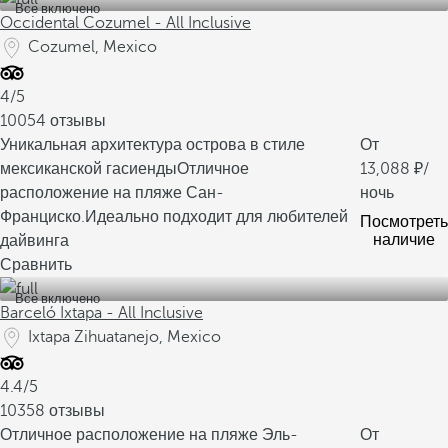
Все включено
Occidental Cozumel - All Inclusive
Cozumel, Mexico
4/5
10054 отзывы
Уникальная архитектура острова в стиле
От
мексиканской гасиенды
Отличное
13,088
/
расположение на пляже Сан-
ночь
Франциско.
Идеально подходит для любителей
Посмотреть
наличие
дайвинга
Сравнить
Все включено
Barceló Ixtapa - All Inclusive
Ixtapa Zihuatanejo, Mexico
4.4/5
10358 отзывы
Отличное расположение на пляже Эль-
От