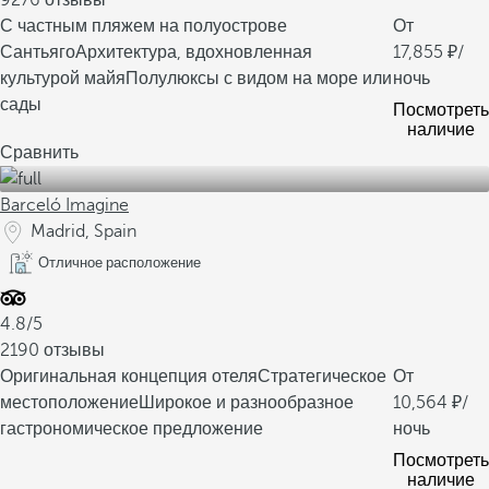
9276 отзывы
С частным пляжем на полуострове
От
Сантьяго
Архитектура, вдохновленная
17,855
/
культурой майя
Полулюксы с видом на море или
ночь
сады
Посмотреть
наличие
Сравнить
Barceló Imagine
Madrid, Spain
Отличное расположение
4.8/5
2190 отзывы
Оригинальная концепция отеля
Стратегическое
От
местоположение
Широкое и разнообразное
10,564
/
гастрономическое предложение
ночь
Посмотреть
наличие