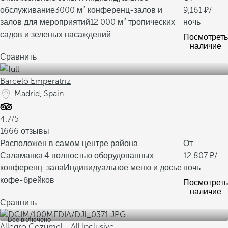
обслуживание
3000 м² конференц-залов и
9,161
/
залов для мероприятий
12 000 м² тропических
ночь
садов и зеленых насаждений
Посмотреть
наличие
Сравнить
Barceló Emperatriz
Madrid, Spain
4.7/5
1666 отзывы
Расположен в самом центре района
От
Саламанка.
4 полностью оборудованных
12,807
/
конференц-зала
Индивидуальное меню и досье
ночь
кофе-брейков
Посмотреть
наличие
Сравнить
Все включено
Allegro Cozumel - All Inclusive