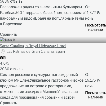
5886 отзывы
Расположен рядом со знаменитым бульваром
От
Рамблас
360 ° терраса с бассейном, солярием и
11,872
/
панорамным видом
Бранч на популярные темы
ночь
в Барселоне
Посмотреть
наличие
Сравнить
Santa Catalina, a Royal Hideaway Hotel
Las Palmas de Gran Canaria, Spain
4.6/5
2080 отзывы
Символ роскоши и культуры, награжденный
От
ключом Мишлен.
Уникальное гастрономическое
16,173
/
предложение на острове с ресторанами,
ночь
отмеченными звездами Мишлен
Уникальная
Посмотреть
наличие
среда для празднования событий и встреч
Сравнить