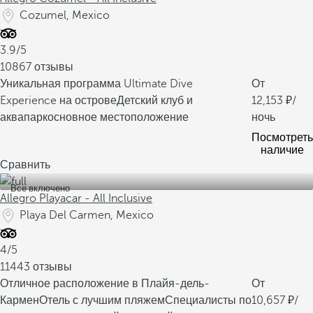
Cozumel, Mexico
3.9/5
10867 отзывы
Уникальная программа Ultimate Dive
От
Experience на острове
Детский клуб и
12,153
/
аквапарк
основное местоположение
ночь
Посмотреть
наличие
Сравнить
Все включено
Allegro Playacar - All Inclusive
Playa Del Carmen, Mexico
4/5
11443 отзывы
Отличное расположение в Плайя-дель-
От
Кармен
Отель с лучшим пляжем
Специалисты по
10,657
/