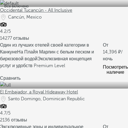
Все включено
Occidental Tucancún - All Inclusive
Cancún, Mexico
4.2/5
14277 отзывы
Один из лучших отелей своей категории в
От
Канкуне
На Плайя Марлин с белым песком и
14,396
/
бирюзовой водой
Эксклюзивная концепция
ночь
услуг и удобств Premium Level
Посмотреть
наличие
Сравнить
El Embajador, a Royal Hideaway Hotel
Santo Domingo, Dominican Republic
4.7/5
2136 отзывы
Эксклюзивные зоны и индивидуальное
От