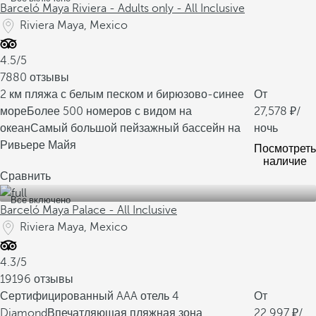
Barceló Maya Riviera - Adults only - All Inclusive
Riviera Maya, Mexico
4.5/5
7880 отзывы
2 км пляжа с белым песком и бирюзово-синее
От
море
Более 500 номеров с видом на
27,578
/
океан
Самый большой пейзажный бассейн на
ночь
Ривьере Майя
Посмотреть
наличие
Сравнить
Все включено
Barceló Maya Palace - All Inclusive
Riviera Maya, Mexico
4.3/5
19196 отзывы
Сертифицированный AAA отель 4
От
Diamond
Впечатляющая пляжная зона
22,997
/