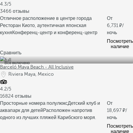
4.3/5
3466 отзывы
Отличное расположение в центре города
От
Ресторан Киото, аутентичная японская
6,731
/
кухня
Конференц-центр и конференц-центр
ночь
Посмотреть
наличие
Сравнить
Все включено
Barceló Maya Beach - All Inclusive
Riviera Maya, Mexico
4.2/5
16824 отзывы
Просторные номера полулюкс
Детский клуб и
От
аквапарк для детей
Расположен напротив
18,697
/
одного из лучших пляжей Карибского моря.
ночь
Посмотреть
наличие