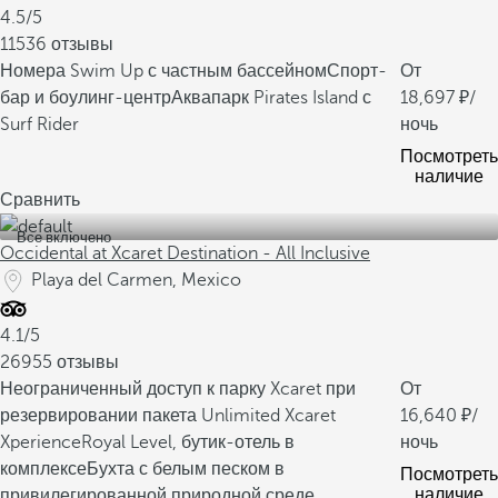
4.5/5
11536 отзывы
Номера Swim Up с частным бассейном
Спорт-
От
бар и боулинг-центр
Аквапарк Pirates Island с
18,697
/
Surf Rider
ночь
Посмотреть
наличие
Сравнить
Все включено
Occidental at Xcaret Destination - All Inclusive
Playa del Carmen, Mexico
4.1/5
26955 отзывы
Неограниченный доступ к парку Xcaret при
От
резервировании пакета Unlimited Xcaret
16,640
/
Xperience
Royal Level, бутик-отель в
ночь
комплексе
Бухта с белым песком в
Посмотреть
наличие
привилегированной природной среде