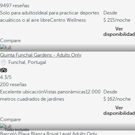
9497 reseñas
Solo para adultos
Ideal para practicar deportes
Desde
acuáticos o al aire libre
Centro Wellness
215
/noche
Ver
disponibilidad
Compare
Quinta Funchal Gardens - Adults Only
Funchal, Portugal
4.3/5
200 reseñas
Excelente ubicación
Vistas panorámicas
12.000
Desde
metros cuadrados de jardines
162
/noche
Ver
disponibilidad
Compare
Todo incluido
Barceló Playa Blanca Royal Level Adults Only