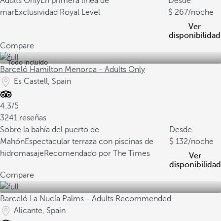
Adults Only
En primera línea de
Desde
mar
Exclusividad Royal Level
267
/noche
Ver
disponibilidad
Compare
Todo incluido
Barceló Hamilton Menorca - Adults Only
Es Castell, Spain
4.3/5
3241 reseñas
Sobre la bahía del puerto de
Desde
Mahón
Espectacular terraza con piscinas de
132
/noche
hidromasaje
Recomendado por The Times
Ver
disponibilidad
Compare
Barceló La Nucía Palms - Adults Recommended
Alicante, Spain