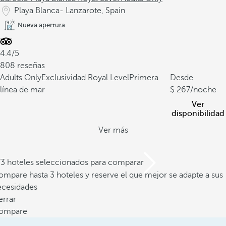
Playa Blanca- Lanzarote, Spain
Nueva apertura
4.4/5
808 reseñas
Adults Only
Exclusividad Royal Level
Primera
Desde
línea de mar
267
/noche
Ver
disponibilidad
Ver más
/3 hoteles seleccionados para comparar
mpare hasta 3 hoteles y reserve el que mejor se adapte a sus
ecesidades
errar
ompare