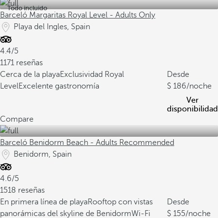
Todo incluido
Barceló Margaritas Royal Level - Adults Only
Playa del Ingles, Spain
4.4/5
1171 reseñas
Cerca de la playa
Exclusividad Royal
Desde
Level
Excelente gastronomía
186
/noche
Ver
disponibilidad
Compare
Barceló Benidorm Beach - Adults Recommended
Benidorm, Spain
4.6/5
1518 reseñas
En primera línea de playa
Rooftop con vistas
Desde
panorámicas del skyline de Benidorm
Wi-Fi
155
/noche