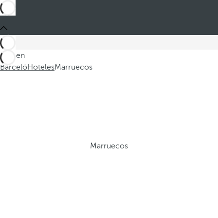
Está en
Barceló
Hoteles
Marruecos
Marruecos