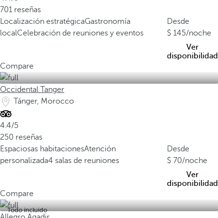
701 reseñas
Localización estratégica
Gastronomía
Desde
local
Celebración de reuniones y eventos
145
/noche
Ver
disponibilidad
Compare
Occidental Tanger
Tánger, Morocco
4.4/5
250 reseñas
Espaciosas habitaciones
Atención
Desde
personalizada
4 salas de reuniones
70
/noche
Ver
disponibilidad
Compare
Todo incluido
Allegro Agadir