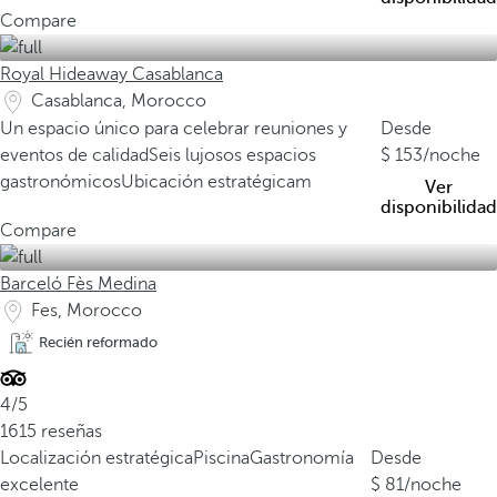
Compare
Royal Hideaway Casablanca
Casablanca, Morocco
Un espacio único para celebrar reuniones y
Desde
eventos de calidad
Seis lujosos espacios
153
/noche
gastronómicos
Ubicación estratégicam
Ver
disponibilidad
Compare
Barceló Fès Medina
Fes, Morocco
Recién reformado
4/5
1615 reseñas
Localización estratégica
Piscina
Gastronomía
Desde
excelente
81
/noche