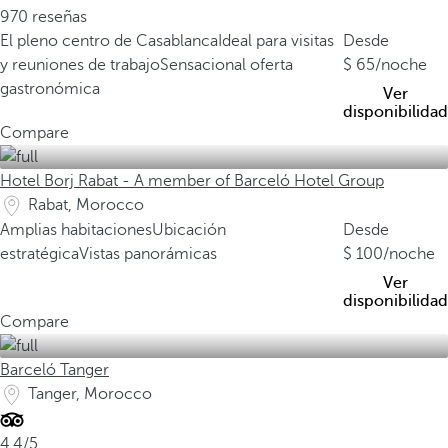
970 reseñas
El pleno centro de Casablanca
Ideal para visitas
Desde
y reuniones de trabajo
Sensacional oferta
65
/noche
gastronómica
Ver
disponibilidad
Compare
Hotel Borj Rabat - A member of Barceló Hotel Group
Rabat, Morocco
Amplias habitaciones
Ubicación
Desde
estratégica
Vistas panorámicas
100
/noche
Ver
disponibilidad
Compare
Barceló Tanger
Tanger, Morocco
4.4/5