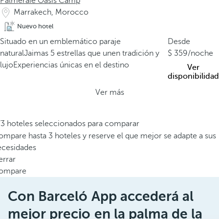
Palmeraie Oasis Camp
Marrakech, Morocco
Nuevo hotel
Situado en un emblemático paraje
Desde
natural
Jaimas 5 estrellas que unen tradición y
359
/noche
lujo
Experiencias únicas en el destino
Ver
disponibilidad
Ver más
/3 hoteles seleccionados para comparar
mpare hasta 3 hoteles y reserve el que mejor se adapte a sus
ecesidades
errar
ompare
Con Barceló App accederá al
mejor precio en la palma de la