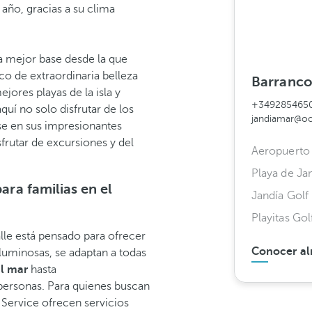
 año, gracias a su clima
la mejor base desde la que
co de extraordinaria belleza
Barranco 
jores playas de la isla y
+349285465
uí no solo disfrutar de los
jandiamar@oc
rse en sus impresionantes
frutar de excursiones y del
Aeropuerto 
Playa de Ja
ara familias en el
Jandía Golf
Playitas Gol
lle está pensado para ofrecer
Conocer al
 luminosas, se adaptan a todas
al mar
hasta
personas. Para quienes buscan
 Service ofrecen servicios