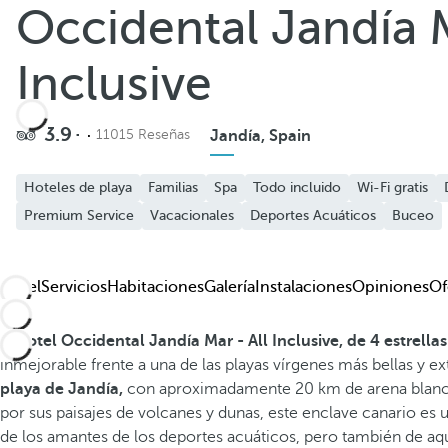
Occidental Jandía M
Añadir a favoritos
Ver más fotos y videos
Inclusive
3.9
11015 Reseñas
Jandía, Spain
Hoteles de playa
Familias
Spa
Todo incluido
Wi-Fi gratis
Premium Service
Vacacionales
Deportes Acuáticos
Buceo
Hotel
Servicios
Habitaciones
Galería
Instalaciones
Opiniones
Of
El
hotel Occidental Jandía Mar - All Inclusive, de 4 estrella
inmejorable frente a una de las playas vírgenes más bellas y e
playa de Jandía,
con aproximadamente 20 km de arena blanca 
por sus paisajes de volcanes y dunas, este enclave canario es 
de los amantes de los deportes acuáticos, pero también de aqu