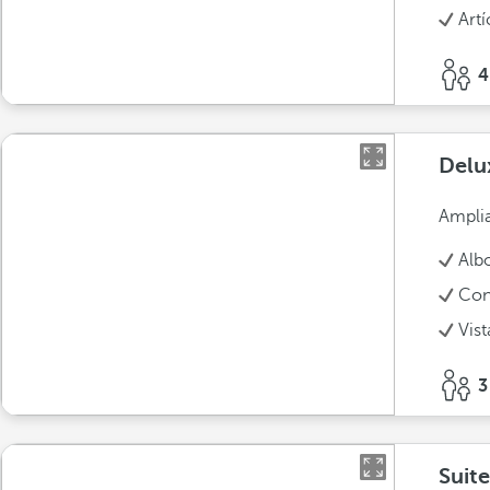
Art
4
Delu
Amplia
Alb
Con
Vist
3
Suit