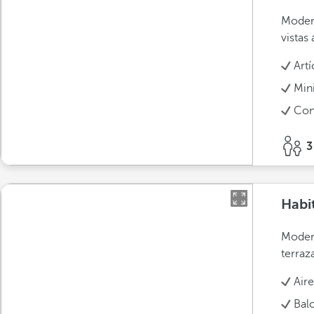
Modern
vistas 
Art
Min
Con
3
Habi
Modern
terraz
Air
Bal