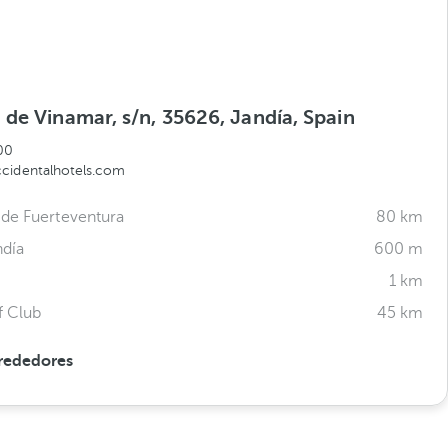
de Vinamar, s/n, 35626, Jandía, Spain
00
cidentalhotels.com
de Fuerteventura
80 km
ndía
600 m
1 km
f Club
45 km
rededores