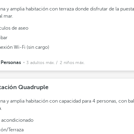
a y amplia habitación con terraza donde disfrutar de la puesta
al mar.
ículos de aseo
ibar
exión Wi-Fi (sin cargo)
 Personas
3 adultos máx.
/ 2 niños máx.
tación Quadruple
a y amplia habitación con capacidad para 4 personas, con ba
a.
e acondicionado
cón/Terraza