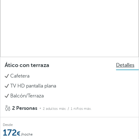
Ático con terraza
Detalles
Cafetera
TV HD pantalla plana
Balcón/Terraza
2 Personas
2 adultos máx.
/ 1 niños máx.
Desde
172
/noche