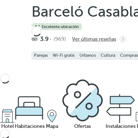
Barceló Casabl
4.2
·
Excelente ubicación
3.9
(969)
Ver últimas reseñas
Parejas
Wi-Fi gratis
Urbanos
Cultura
Compras
Hotel
Habitaciones
Mapa
Ofertas
Instalaciones