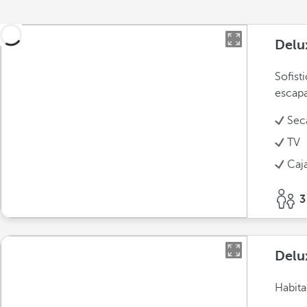
Delu
Sofist
escapa
Sec
TV
Caja
3
Delu
Habita