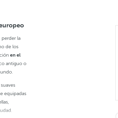
 europeo
 perder la
no de los
ción
en el
sco antiguo o
mundo.
 suaves
te equipadas
llas,
iudad.