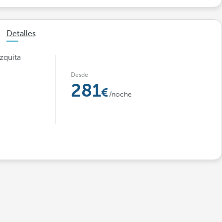
Detalles
ezquita
Desde
281
/noche