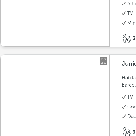
Art
TV
Min
3
Juni
Habita
Barcel
TV
Con
Duc
3