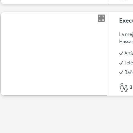
Exec
La mej
Hassan 
Art
Tel
Bañ
3