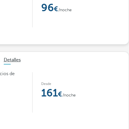
96
/noche
Detalles
cios de
Desde
161
/noche