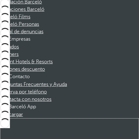
Fundación Barceló
Vacaciones Barceló
Barceló Films
Barceló Personas
Canal de denuncias
Empresas
Afiliados
Partners
Dorint Hotels & Resorts
Cupones descuento
Contacto
Preguntas Frecuentes y Ayuda
Reserva por teléfono
Contacta con nosotros
Barceló App
Descargar