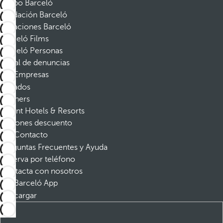
Grupo Barceló
Fundación Barceló
Vacaciones Barceló
Barceló Films
Barceló Personas
Canal de denuncias
Empresas
Afiliados
Partners
Dorint Hotels & Resorts
Cupones descuento
Contacto
Preguntas Frecuentes y Ayuda
Reserva por teléfono
Contacta con nosotros
Barceló App
Descargar