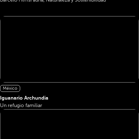
Barcelo Films
Fauna, Naturaleza y Sostenibilidad
México
Iguanario Archundia
Un refugio familiar