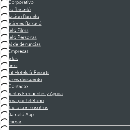
Corporativo
Grupo Barceló
Fundación Barceló
Vacaciones Barceló
Barceló Films
Barceló Personas
Canal de denuncias
Empresas
Afiliados
Partners
Dorint Hotels & Resorts
Cupones descuento
Contacto
Preguntas Frecuentes y Ayuda
Reserva por teléfono
Contacta con nosotros
Barceló App
Descargar