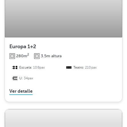
Europa 1+2
2
280m
3.5m altura
Escuela:
108pax
Teatro:
210pax
U:
34pax
Ver detalle