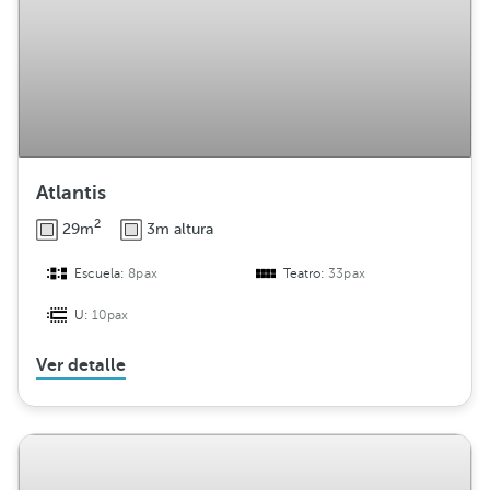
Atlantis
2
29m
3m altura
Escuela:
8pax
Teatro:
33pax
U:
10pax
Ver detalle