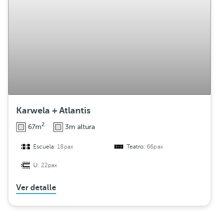
Karwela + Atlantis
2
67m
3m altura
Escuela:
18pax
Teatro:
66pax
U:
22pax
Ver detalle