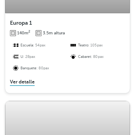
n
Europa 1
2
140m
3.5m altura
Escuela:
54pax
Teatro:
105pax
U:
28pax
Cabaret:
80pax
Banquete:
80pax
Ver detalle