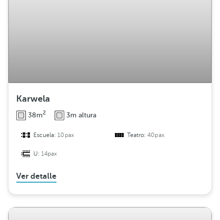
Karwela
2
38m
3m altura
Escuela:
10pax
Teatro:
40pax
U:
14pax
Ver detalle