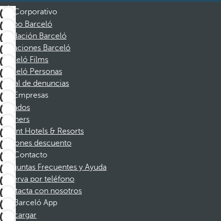
Corporativo
Grupo Barceló
Fundación Barceló
Vacaciones Barceló
Barceló Films
Barceló Personas
Canal de denuncias
Empresas
Afiliados
Partners
Dorint Hotels & Resorts
Cupones descuento
Contacto
Preguntas Frecuentes y Ayuda
Reserva por teléfono
Contacta con nosotros
Barceló App
Descargar