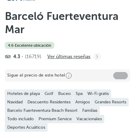
Barceló Fuerteventura
Mar
4.6
·
Excelente ubicación
Compartir
4.3
(16719)
Ver últimas reseñas
Añadir a favoritos
Sigue el precio de este hotel
Ver más fotos y videos
Hoteles de playa
Golf
Buceo
Spa
Wi-Fi gratis
Navidad
Descuento Residentes
Amigos
Grandes Resorts
Barcelo Fuerteventura Beach Resort
Familias
Todo incluido
Premium Service
Vacacionales
Deportes Acuáticos