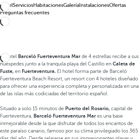
Hotel
Servicios
Habitaciones
Galería
Instalaciones
Ofertas
Preguntas frecuentes
El hotel
Barceló Fuerteventura Mar
de 4 estrellas recibe a sus
huéspedes junto a la tranquila playa del Castillo en
Caleta de
Fuste,
en
Fuerteventura.
El hotel forma parte de Barceló
Fuerteventura Beach Resort, un resort con 4 hoteles diseñado
para ofrecer una experiencia completa y personalizada en una
de las islas más codiciadas del territorio español.
Situado a solo 15 minutos de
Puerto del Rosario,
capital de
Fuerteventura,
Barceló Fuerteventura Mar
es
una base
inmejorable desde la que disfrutar de todos los encantos de
este paraíso canario, famoso por su clima privilegiado los 365
días del año. Desde relajarse en sus impresionantes playas y