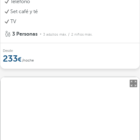
Teléfono
Set café y té
TV
3 Personas
3 adultos máx.
/ 2 niños máx.
Desde
233
/noche