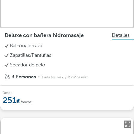
Deluxe con bañera hidromasaje
Detalles
Balcón/Terraza
Zapatillas/Pantuflas
Secador de pelo
3 Personas
3 adultos máx.
/ 2 niños máx.
Desde
251
/noche