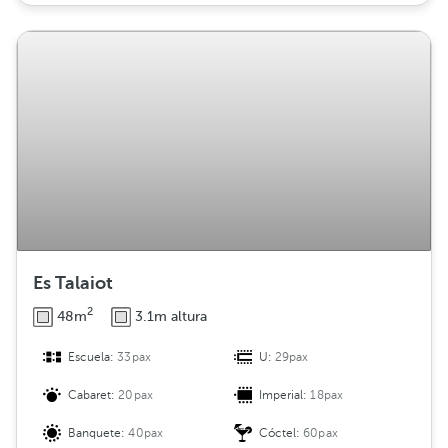
Es Talaiot
2
48m
3.1m altura
Escuela:
33pax
U:
29pax
Cabaret:
20pax
Imperial:
18pax
Banquete:
40pax
Cóctel:
60pax