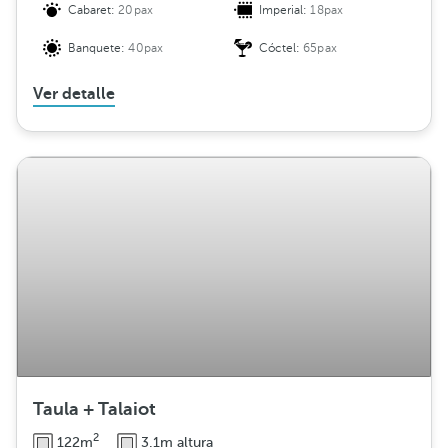
Cabaret:
20pax
Imperial:
18pax
Banquete:
40pax
Cóctel:
65pax
Ver detalle
Taula + Talaiot
2
122m
3.1m altura