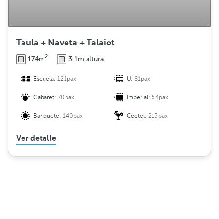
Taula + Naveta + Talaiot
2
174m
3.1m altura
Escuela:
121pax
U:
81pax
Cabaret:
70pax
Imperial:
54pax
Banquete:
140pax
Cóctel:
215pax
Ver detalle