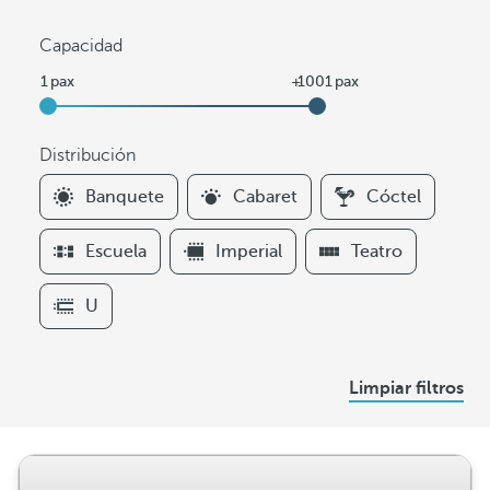
Capacidad
Distribución
F
Banquete
Cabaret
Cóctel
i
l
Escuela
Imperial
Teatro
t
e
U
r
s
D
Limpiar filtros
i
s
t
r