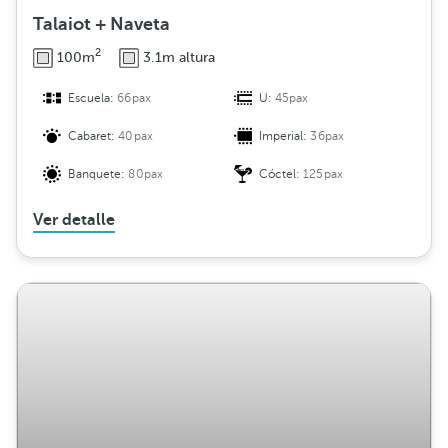
Talaiot + Naveta
2
100m
3.1m altura
Escuela:
66pax
U:
45pax
Cabaret:
40pax
Imperial:
36pax
Banquete:
80pax
Cóctel:
125pax
Ver detalle