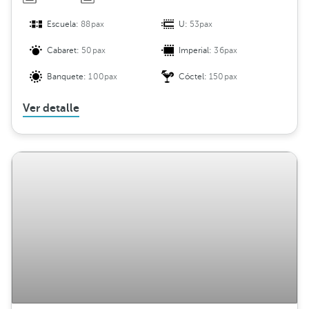
Escuela:
88pax
U:
53pax
Cabaret:
50pax
Imperial:
36pax
Banquete:
100pax
Cóctel:
150pax
Ver detalle