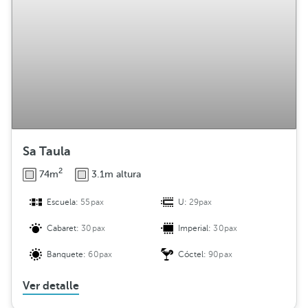
i
b
u
c
i
ó
n
Sa Taula
2
74m
3.1m altura
Escuela:
55pax
U:
29pax
Cabaret:
30pax
Imperial:
30pax
Banquete:
60pax
Cóctel:
90pax
Ver detalle