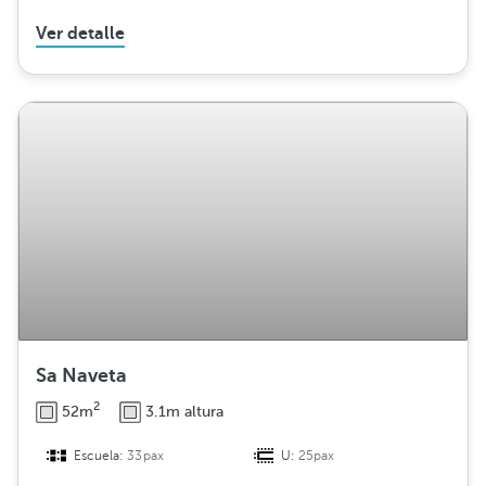
Ver detalle
Sa Naveta
2
52m
3.1m altura
Escuela:
33pax
U:
25pax