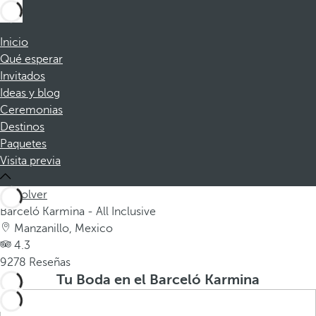
Inicio
Qué esperar
Invitados
Ideas y blog
Ceremonias
Destinos
Paquetes
Visita previa
Volver
Barceló Karmina - All Inclusive
Manzanillo, Mexico
4.3
9278 Reseñas
Tu Boda en el Barceló Karmina