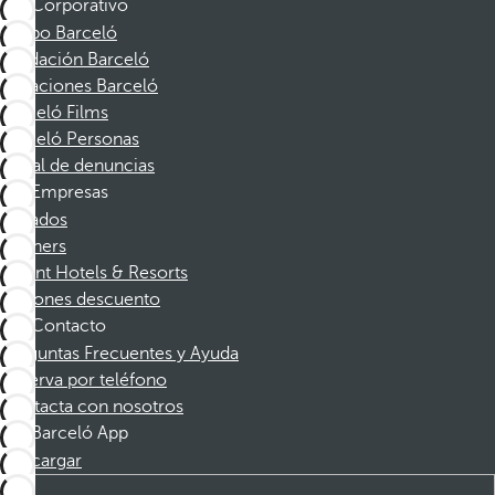
Corporativo
Grupo Barceló
Fundación Barceló
Vacaciones Barceló
Barceló Films
Barceló Personas
Canal de denuncias
Empresas
Afiliados
Partners
Dorint Hotels & Resorts
Cupones descuento
Contacto
Preguntas Frecuentes y Ayuda
Reserva por teléfono
Contacta con nosotros
Barceló App
Descargar