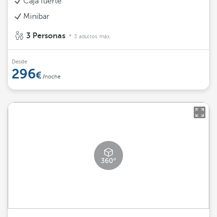
Caja fuerte
Minibar
3 Personas
3 adultos máx.
Desde
296
/noche