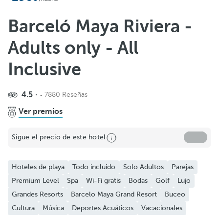
Añadir a favoritos
Ver más fotos y videos
Barceló Maya Riviera -
Adults only - All
Inclusive
4.5
7880 Reseñas
Ver premios
Sigue el precio de este hotel
Hoteles de playa
Todo incluido
Solo Adultos
Parejas
Premium Level
Spa
Wi-Fi gratis
Bodas
Golf
Lujo
Grandes Resorts
Barcelo Maya Grand Resort
Buceo
Cultura
Música
Deportes Acuáticos
Vacacionales