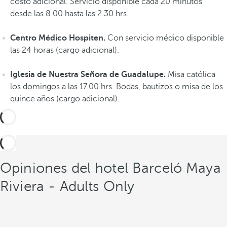
costo adicional. Servicio disponible cada 20 minutos
p
desde las 8.00 hasta las 2.30 hrs.
e
r
Centro Médico Hospiten.
Con servicio médico disponible
i
las 24 horas (cargo adicional).
e
n
Iglesia de Nuestra Señora de Guadalupe.
Misa católica
c
los domingos a las 17.00 hrs. Bodas, bautizos o misa de los
i
quince años (cargo adicional).
a
s
Opiniones del hotel Barceló Maya
Riviera - Adults Only