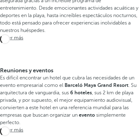
asegurada gracias a un increíble programa de
s
entretenimiento. Desde emocionantes actividades acuáticas y
o
deportes en la playa, hasta increíbles espectáculos nocturnos,
r
todo está pensado para ofrecer experiencias inolvidables a
t
nuestros huéspedes.
e
Saber más
s
e
l
l
u
Reuniones y eventos
g
Es difícil encontrar un hotel que cubra las necesidades de un
a
evento empresarial como el
Barceló Maya Grand Resort
. Su
r
arquitectura de vanguardia, sus
6 hoteles
, sus 2 km de playa
d
privada, y por supuesto, el mejor equipamiento audiovisual,
e
convierten a este hotel en una referencia mundial para las
s
empresas que buscan organizar un
evento
simplemente
d
perfecto.
e
Saber más
e