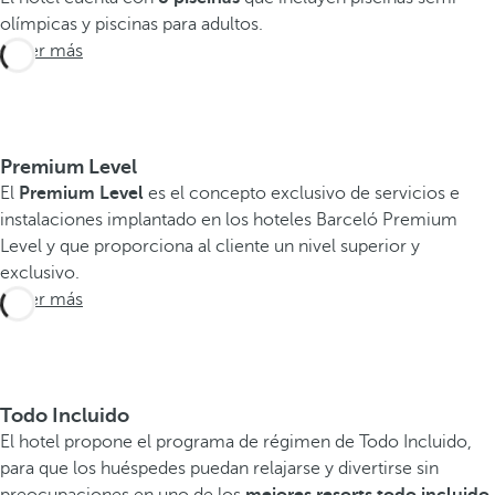
olímpicas y piscinas para adultos.
Saber más
E
Premium Level
x
El
Premium Level
es el concepto exclusivo de servicios e
p
instalaciones implantado en los hoteles Barceló Premium
e
Level y que proporciona al cliente un nivel superior y
exclusivo.
r
Saber más
i
e
n
c
Todo Incluido
i
El hotel propone el programa de régimen de Todo Incluido,
a
para que los huéspedes puedan relajarse y divertirse sin
s
preocupaciones en uno de los
mejores resorts todo incluido