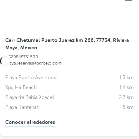
Carr Chetumal Puerto Juarez km 266, 77734, Riviera
Maya, Mexico
+529848751500
maya.reservas@barcelo.com
Playa Puerto Aventuras
1,3 km
Xpu Ha Beach
1,4 km
Playa de Bahía Xcacel
2,7 km
Playa Kantenah
5 km
Conocer alrededores