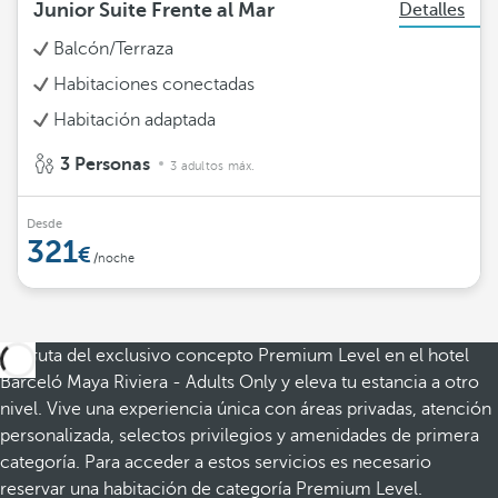
Junior Suite Frente al Mar
Detalles
Balcón/Terraza
Habitaciones conectadas
Habitación adaptada
3 Personas
3 adultos máx.
Desde
321
/noche
Disfruta del exclusivo concepto Premium Level en el hotel
Barceló Maya Riviera - Adults Only y eleva tu estancia a otro
nivel. Vive una experiencia única con áreas privadas, atención
personalizada, selectos privilegios y amenidades de primera
categoría. Para acceder a estos servicios es necesario
reservar una habitación de categoría Premium Level.