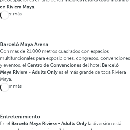
en Riviera Maya
.
B
Saber más
a
r
c
e
l
Barceló Maya Arena
ó
Con más de 21.000 metros cuadrados con espacios
M
multifuncionales para exposiciones, congresos, convenciones
a
y eventos, el
Centro de Convenciones
del hotel
Barceló
y
Maya Riviera - Adults Only
es el más grande de toda Riviera
a
Maya.
G
Saber más
r
a
n
d
Entretenimiento
R
En el
Barceló Maya Riviera - Adults Only
la diversión está
e