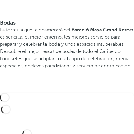
l
c
u
Bodas
a
La fórmula que te enamorará del
Barceló Maya Grand Resort
l
es sencilla: el mejor entorno, los mejores servicios para
preparar y
celebrar la boda
y unos espacios insuperables.
d
Descubre el mejor resort de bodas de todo el Caribe con
e
banquetes que se adaptan a cada tipo de celebración, menús
s
especiales, enclaves paradisíacos y servicio de coordinación.
c
u
b
r
i
r
l
o
s
¿Te gustaría celebrar tu boda