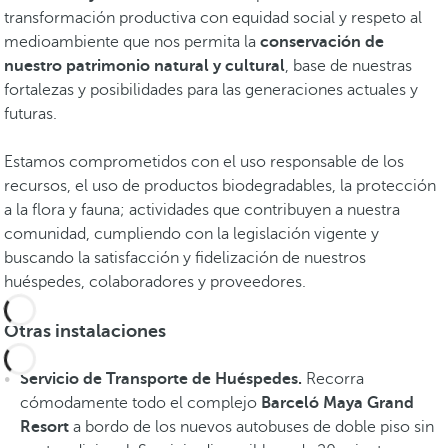
e
transformación productiva con equidad social y respeto al
l
medioambiente que nos permita la
conservación de
a
nuestro patrimonio natural y cultural
, base de nuestras
R
fortalezas y posibilidades para las generaciones actuales y
i
futuras.
v
i
Estamos comprometidos con el uso responsable de los
e
recursos, el uso de productos biodegradables, la protección
r
a la flora y fauna; actividades que contribuyen a nuestra
a
comunidad, cumpliendo con la legislación vigente y
M
buscando la satisfacción y fidelización de nuestros
a
huéspedes, colaboradores y proveedores.
y
a
Otras instalaciones
V
e
Servicio de Transporte de Huéspedes.
Recorra
r
cómodamente todo el complejo
Barceló Maya Grand
e
Resort
a bordo de los nuevos autobuses de doble piso sin
x