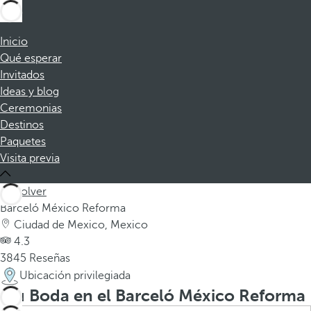
Inicio
Qué esperar
Invitados
Ideas y blog
Ceremonias
Destinos
Paquetes
Visita previa
Volver
Barceló México Reforma
Ciudad de Mexico, Mexico
4.3
3845 Reseñas
Ubicación privilegiada
Tu Boda en el Barceló México Reforma