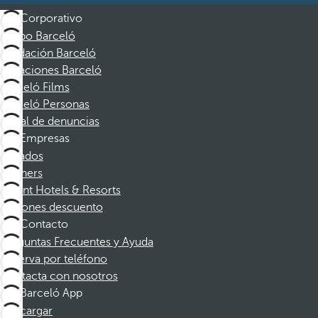
Corporativo
Grupo Barceló
Fundación Barceló
Vacaciones Barceló
Barceló Films
Barceló Personas
Canal de denuncias
Empresas
Afiliados
Partners
Dorint Hotels & Resorts
Cupones descuento
Contacto
Preguntas Frecuentes y Ayuda
Reserva por teléfono
Contacta con nosotros
Barceló App
Descargar