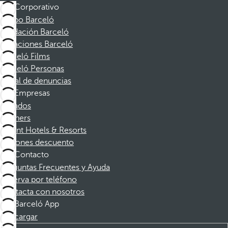
Corporativo
Grupo Barceló
Fundación Barceló
Vacaciones Barceló
Barceló Films
Barceló Personas
Canal de denuncias
Empresas
Afiliados
Partners
Dorint Hotels & Resorts
Cupones descuento
Contacto
Preguntas Frecuentes y Ayuda
Reserva por teléfono
Contacta con nosotros
Barceló App
Descargar