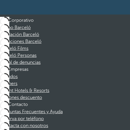
Corporativo
Grupo Barceló
Fundación Barceló
Vacaciones Barceló
Barceló Films
Barceló Personas
Canal de denuncias
Empresas
Afiliados
Partners
Dorint Hotels & Resorts
Cupones descuento
Contacto
Preguntas Frecuentes y Ayuda
Reserva por teléfono
Contacta con nosotros