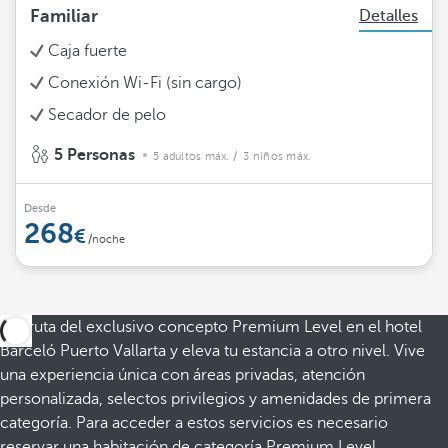
Familiar
Detalles
Caja fuerte
Conexión Wi-Fi (sin cargo)
Secador de pelo
5 Personas
5 adultos máx.
/ 3 niños máx.
Desde
268
/noche
Disfruta del exclusivo concepto Premium Level en el hotel
Barceló Puerto Vallarta y eleva tu estancia a otro nivel. Vive
una experiencia única con áreas privadas, atención
personalizada, selectos privilegios y amenidades de primera
categoría. Para acceder a estos servicios es necesario
reservar una habitación de categoría Premium Level.