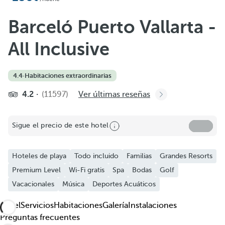
Añadir a favoritos
Ver más fotos y vídeos
Barceló Puerto Vallarta -
All Inclusive
4.4
·
Habitaciones extraordinarias
4.2
(11597)
Ver últimas reseñas
Sigue el precio de este hotel
Hoteles de playa
Todo incluido
Familias
Grandes Resorts
Premium Level
Wi-Fi gratis
Spa
Bodas
Golf
Vacacionales
Música
Deportes Acuáticos
Hotel
Servicios
Habitaciones
Galería
Instalaciones
Preguntas frecuentes