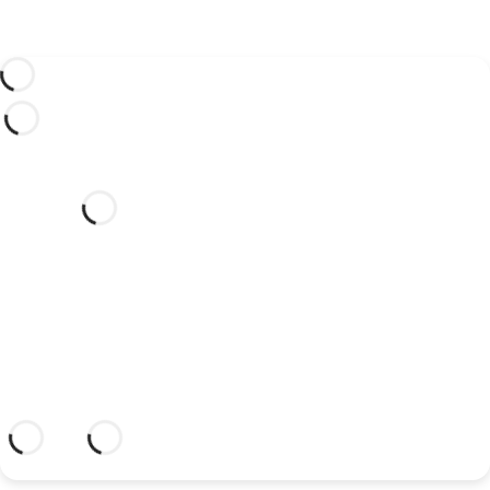
¿Te gustaría celebrar tu boda
en este hotel de ensueño?
Descubre un lugar idílico y un hotel con
todo lo que necesitas para sellar tu unión.
Más información