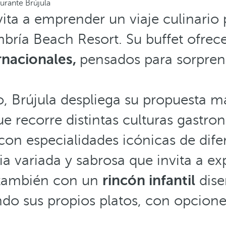
urante Brújula
ita a emprender un viaje culinario
mbría Beach Resort. Su buffet ofrec
ernacionales,
pensados para sorpren
, Brújula despliega su propuesta m
e recorre distintas culturas gastr
on especialidades icónicas de dife
a variada y sabrosa que invita a expl
 también con un
rincón infantil
dise
do sus propios platos, con opcione