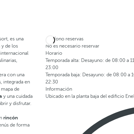
ort, es una
Teléfono reservas
 y de los
No es necesario reservar
internacional
Horario
linarias,
Temporada alta: Desayuno: de 08:00 a 11
23:00
jera con una
Temporada baja: Desayuno: de 08:00 a 10
s, integrada en
22:30
n mapa de
Información
a
y una cuidada
Ubicado en la planta baja del edificio Ene
rir y disfrutar.
un
rincón
enús de forma