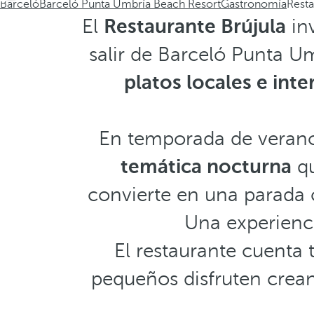
Barceló
Barceló Punta Umbría Beach Resort
Gastronomía
Resta
El
Restaurante Brújula
inv
salir de Barceló Punta U
platos locales e int
En temporada de verano
temática nocturna
qu
convierte en una parada c
Una experienci
El restaurante cuenta
pequeños disfruten crean