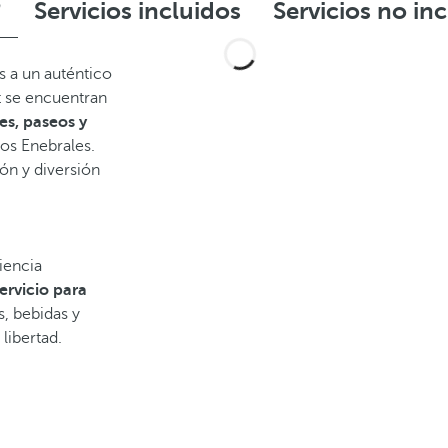
?
Servicios incluidos
Servicios no in
 a un auténtico
rt se encuentran
s, paseos y
los Enebrales.
ón y diversión
iencia
rvicio para
s, bebidas y
libertad.