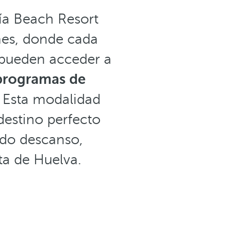
ía Beach Resort
nes, donde cada
 pueden acceder a
 programas de
. Esta modalidad
destino perfecto
do descanso,
ta de Huelva.