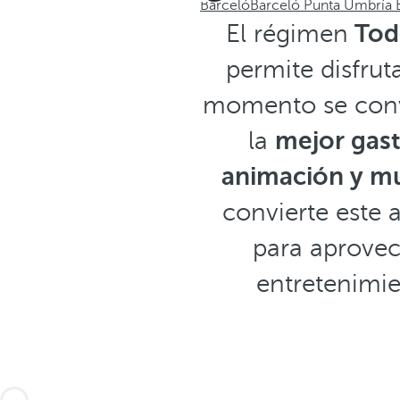
Barceló
Barceló Punta Umbría 
El régimen
Todo
permite disfru
momento se convi
la
mejor gast
animación y m
convierte este 
para aprove
entretenimie