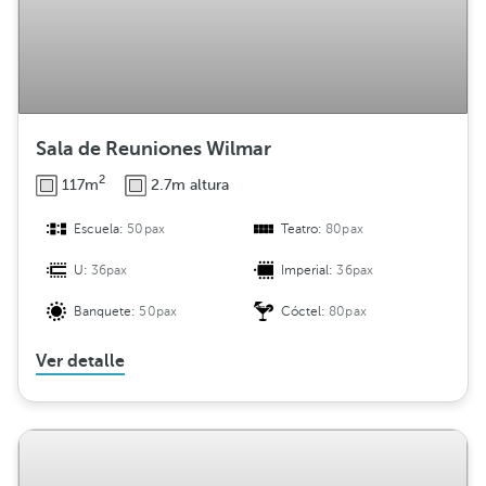
Sala de Reuniones Wilmar
2
117m
2.7m altura
Escuela:
50pax
Teatro:
80pax
U:
36pax
Imperial:
36pax
Banquete:
50pax
Cóctel:
80pax
Ver detalle