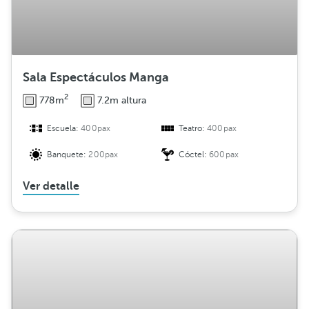
ó
n
Sala Espectáculos Manga
2
778m
7.2m altura
Escuela:
400pax
Teatro:
400pax
Banquete:
200pax
Cóctel:
600pax
Ver detalle