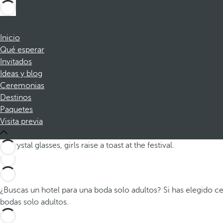
Inicio
Qué esperar
Invitados
Ideas y blog
Ceremonias
Destinos
Paquetes
Visita previa
¿Buscas un hotel para una boda solo adultos? Si has elegido 
bodas solo adultos.