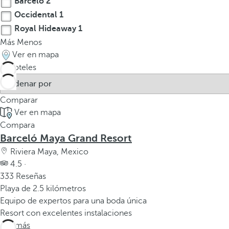
Barceló
2
Occidental
1
Royal Hideaway
1
Más
Menos
Ver en mapa
4
hoteles
Comparar
Ver en mapa
Compara
Barceló Maya Grand Resort
Riviera Maya, Mexico
4.5 ·
333 Reseñas
Playa de 2.5 kilómetros
Equipo de expertos para una boda única
Resort con excelentes instalaciones
Ver más