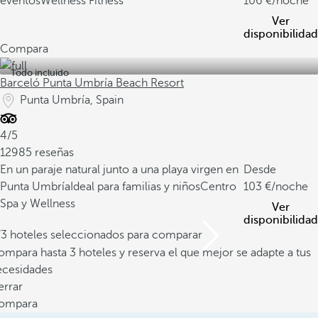
eventos
Wellness Fitness
106
/noche
Ver
disponibilidad
Compara
Todo incluido
Barceló Punta Umbría Beach Resort
Punta Umbría, Spain
4/5
12985 reseñas
En un paraje natural junto a una playa virgen en
Desde
Punta Umbría
Ideal para familias y niños
Centro
103
/noche
Spa y Wellness
Ver
disponibilidad
/3 hoteles seleccionados para comparar
mpara hasta 3 hoteles y reserva el que mejor se adapte a tus
ecesidades
errar
ompara