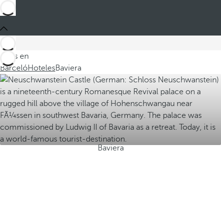
Estás en
Barceló
Hoteles
Baviera
Baviera