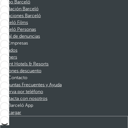
Grupo Barceló
Fundación Barceló
Vacaciones Barceló
Barceló Films
Barceló Personas
Canal de denuncias
Empresas
Afiliados
Partners
Dorint Hotels & Resorts
Cupones descuento
Contacto
Preguntas Frecuentes y Ayuda
Reserva por teléfono
Contacta con nosotros
Barceló App
Descargar