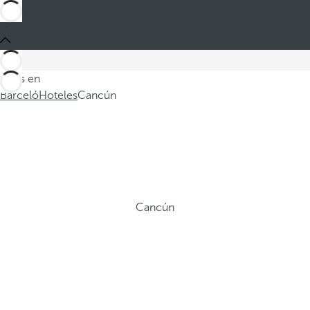
Estás en
Barceló
Hoteles
Cancún
Cancún