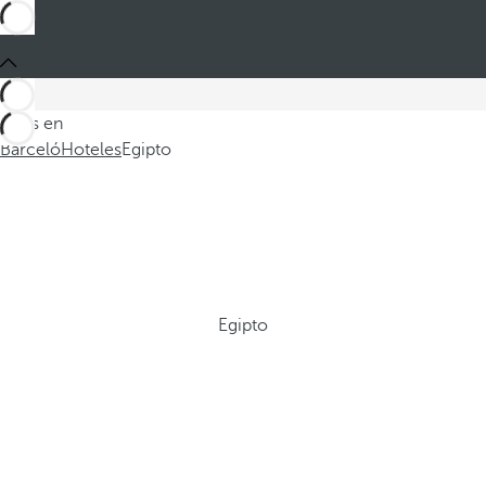
Estás en
Barceló
Hoteles
Egipto
Egipto