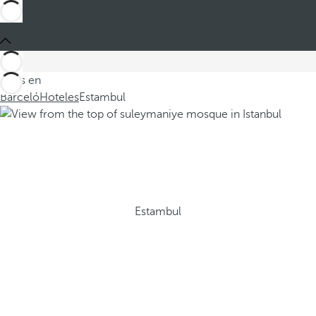
Estás en
Barceló
Hoteles
Estambul
Estambul