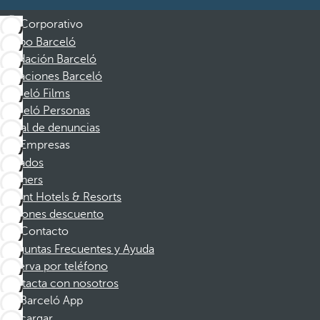
Corporativo
Grupo Barceló
Fundación Barceló
Vacaciones Barceló
Barceló Films
Barceló Personas
Canal de denuncias
Empresas
Afiliados
Partners
Dorint Hotels & Resorts
Cupones descuento
Contacto
Preguntas Frecuentes y Ayuda
Reserva por teléfono
Contacta con nosotros
Barceló App
Descargar