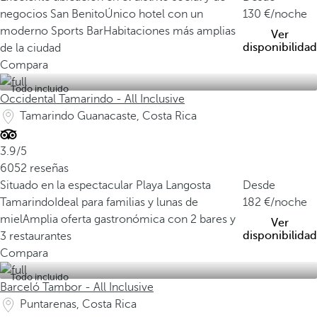
negocios San Benito
Único hotel con un
130
/noche
moderno Sports Bar
Habitaciones más amplias
Ver
disponibilidad
de la ciudad
Compara
Todo incluido
Occidental Tamarindo - All Inclusive
Tamarindo Guanacaste, Costa Rica
3.9/5
6052 reseñas
Situado en la espectacular Playa Langosta
Desde
Tamarindo
Ideal para familias y lunas de
182
/noche
miel
Amplia oferta gastronómica con 2 bares y
Ver
disponibilidad
3 restaurantes
Compara
Todo incluido
Barceló Tambor - All Inclusive
Puntarenas, Costa Rica