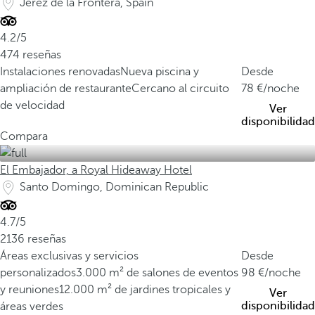
Jerez de la Frontera, Spain
4.2/5
474 reseñas
Instalaciones renovadas
Nueva piscina y
Desde
ampliación de restaurante
Cercano al circuito
78
/noche
de velocidad
Ver
disponibilidad
Compara
El Embajador, a Royal Hideaway Hotel
Santo Domingo, Dominican Republic
4.7/5
2136 reseñas
Áreas exclusivas y servicios
Desde
personalizados
3.000 m² de salones de eventos
98
/noche
y reuniones
12.000 m² de jardines tropicales y
Ver
disponibilidad
áreas verdes