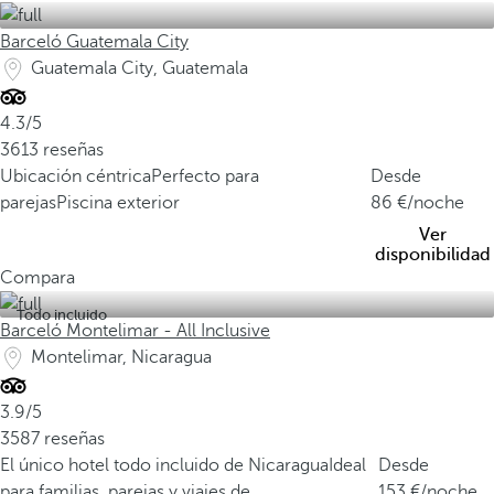
Barceló Guatemala City
Guatemala City, Guatemala
4.3/5
3613 reseñas
Ubicación céntrica
Perfecto para
Desde
parejas
Piscina exterior
86
/noche
Ver
disponibilidad
Compara
Todo incluido
Barceló Montelimar - All Inclusive
Montelimar, Nicaragua
3.9/5
3587 reseñas
El único hotel todo incluido de Nicaragua
Ideal
Desde
para familias, parejas y viajes de
153
/noche