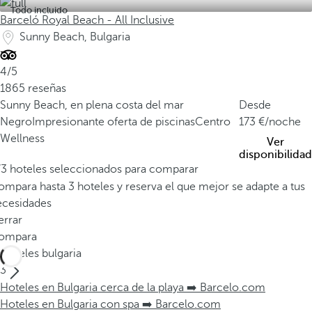
Todo incluido
Barceló Royal Beach - All Inclusive
Sunny Beach, Bulgaria
4/5
1865 reseñas
Sunny Beach, en plena costa del mar
Desde
Negro
Impresionante oferta de piscinas
Centro
173
/noche
Wellness
Ver
disponibilidad
/3 hoteles seleccionados para comparar
mpara hasta 3 hoteles y reserva el que mejor se adapte a tus
ecesidades
errar
ompara
Hoteles bulgaria
3
Hoteles en Bulgaria cerca de la playa ➡️ Barcelo.com
Hoteles en Bulgaria con spa ➡️ Barcelo.com