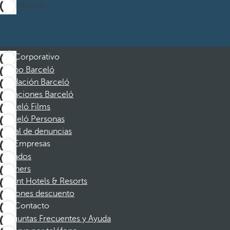
Suscribirme
Corporativo
Grupo Barceló
Fundación Barceló
Vacaciones Barceló
Barceló Films
Barceló Personas
Canal de denuncias
Empresas
Afiliados
Partners
Dorint Hotels & Resorts
Cupones descuento
Contacto
Preguntas Frecuentes y Ayuda