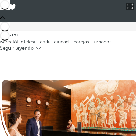
Estás en
Barceló
Hoteles
i--cadiz-ciudad--parejas--urbanos
Hoteles en Cádiz para parejas urbanos
Descubra nuestros hoteles en Cádiz para parejas, perfectos
para una escapada romántica en el corazón de la ciudad.
Estás en
Ofrecemos un alojamiento urbano que combina confort
Barceló
Hoteles
i--cadiz-ciudad--parejas--urbanos
Seguir leyendo