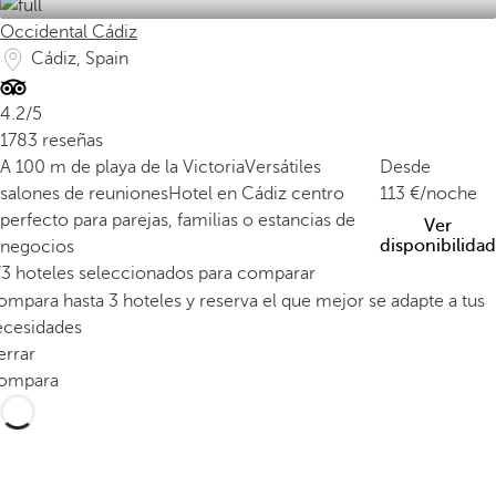
Occidental Cádiz
Cádiz, Spain
4.2/5
1783 reseñas
A 100 m de playa de la Victoria
Versátiles
Desde
salones de reuniones
Hotel en Cádiz centro
113
/noche
perfecto para parejas, familias o estancias de
Ver
disponibilidad
negocios
/3 hoteles seleccionados para comparar
mpara hasta 3 hoteles y reserva el que mejor se adapte a tus
ecesidades
errar
ompara