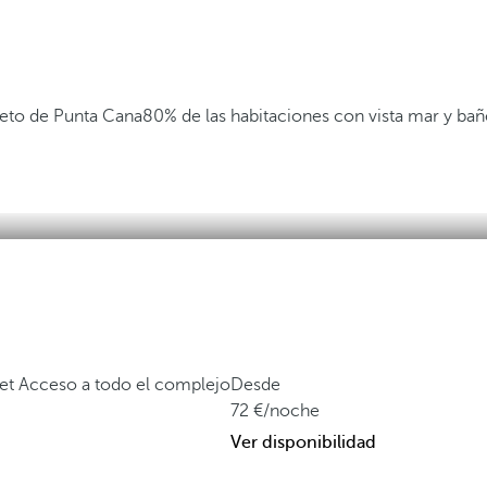
eto de Punta Cana
80% de las habitaciones con vista mar y ba
fet
Acceso a todo el complejo
Desde
72
/noche
Ver disponibilidad