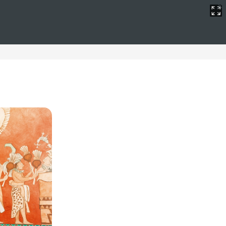
arejas
inan para ofrecerle una experiencia de