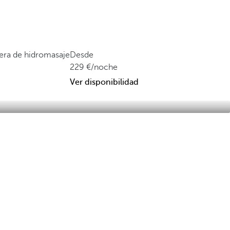
ñera de hidromasaje
Desde
229
/noche
Ver disponibilidad