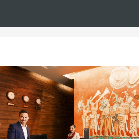
Estás en
Barceló
Hoteles
i--casino--golf--parejas
es con casino, golf para p
casino y golf para parejas, donde la calidad y el lujo se comb
ensueño. Estos hoteles