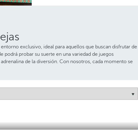
ejas
entorno exclusivo, ideal para aquellos que buscan disfrutar de
de podrá probar su suerte en una variedad de juegos
a adrenalina de la diversión. Con nosotros, cada momento se