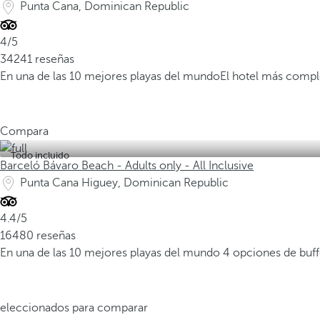
Punta Cana, Dominican Republic
4/5
34241 reseñas
En una de las 10 mejores playas del mundo
El hotel más compl
Compara
Todo incluido
Barceló Bávaro Beach - Adults only - All Inclusive
Punta Cana Higuey, Dominican Republic
4.4/5
16480 reseñas
En una de las 10 mejores playas del mundo
4 opciones de buf
 seleccionados para comparar