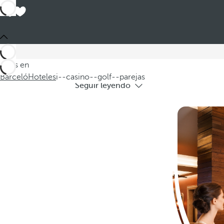
Hotel
Descubra nuestros exclusivos hoteles 
Estás en
Barceló
Hoteles
i--casino--golf--parejas
Seguir leyendo