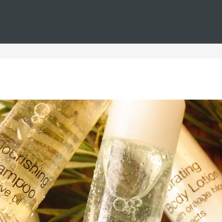
Estás en
Barceló
Hoteles
i--casino--golf
Hoteles casino golf
 con casino y hoteles con campo de golf donde podrá perfeccio