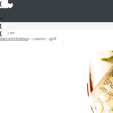
Estás en
Le invitamos a disfrutar de un hotel
Barceló
Hoteles
i--casino--golf
Seguir leyendo