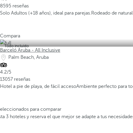
8595 reseñas
Solo Adultos (+18 años), ideal para parejas.
Rodeado de naturale
Compara
Todo incluido
Barceló Aruba - All Inclusive
Palm Beach, Aruba
4.2/5
13057 reseñas
Hotel a pie de playa, de fácil acceso
Ambiente perfecto para tod
 seleccionados para comparar
a 3 hoteles y reserva el que mejor se adapte a tus necesidade