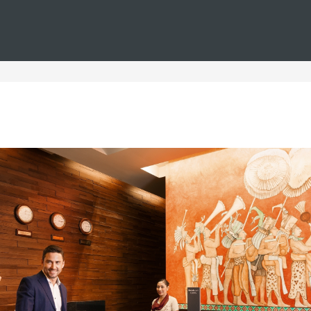
Estás en
Barceló
Hoteles
i--casino--parejas
teles con casino para pare
ados especialmente para parejas que buscan una experiencia ú
podrá disfrutar de un ambiente vibrante