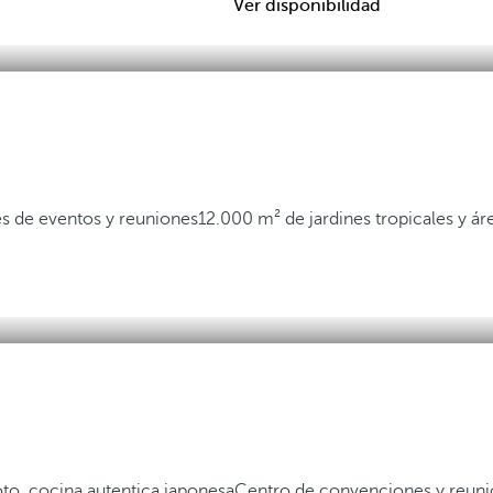
Ver disponibilidad
s de eventos y reuniones
12.000 m² de jardines tropicales y ár
to, cocina autentica japonesa
Centro de convenciones y reun