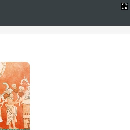
jas
nica y emocionante. En un hotel casino,