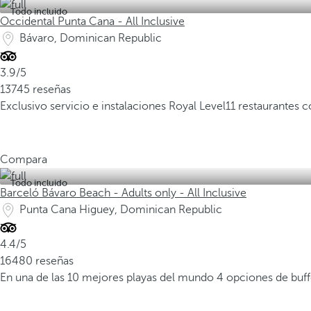
Todo incluido
Occidental Punta Cana - All Inclusive
Bávaro, Dominican Republic
3.9/5
13745 reseñas
Exclusivo servicio e instalaciones Royal Level
11 restaurantes 
Compara
Todo incluido
Barceló Bávaro Beach - Adults only - All Inclusive
Punta Cana Higuey, Dominican Republic
4.4/5
16480 reseñas
En una de las 10 mejores playas del mundo
4 opciones de buf