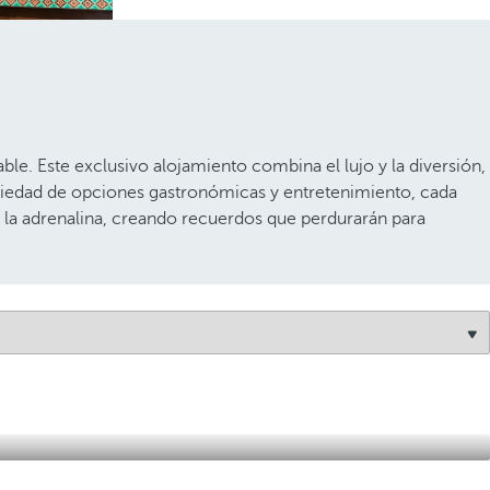
e. Este exclusivo alojamiento combina el lujo y la diversión,
riedad de opciones gastronómicas y entretenimiento, cada
la adrenalina, creando recuerdos que perdurarán para