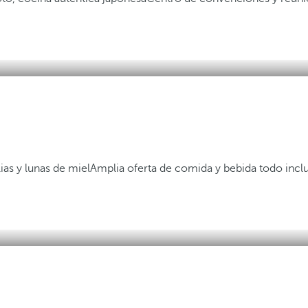
lias y lunas de miel
Amplia oferta de comida y bebida todo incl