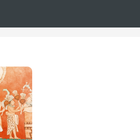
as
a romántica. Situados cerca de las