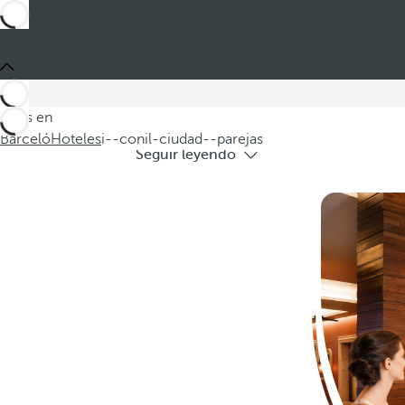
H
Descubra nuestros encantadores ho
Estás en
Barceló
Hoteles
i--conil-ciudad--parejas
Seguir leyendo