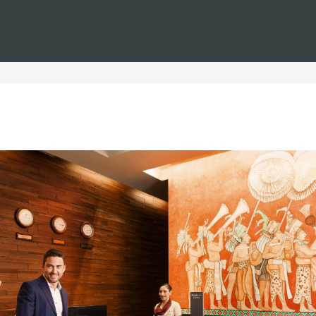
Estás en
Barceló
Hoteles
i--conil-ciudad--parejas
oteles en Conil para parej
teles en Conil, perfectos para parejas que buscan una escapad
impresionantes Calas de Roche, estos hoteles ofrecen