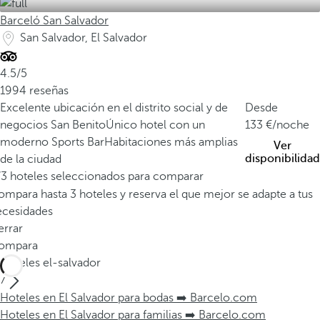
Barceló San Salvador
San Salvador, El Salvador
4.5/5
1994 reseñas
Excelente ubicación en el distrito social y de
Desde
negocios San Benito
Único hotel con un
133
/noche
moderno Sports Bar
Habitaciones más amplias
Ver
disponibilidad
de la ciudad
/3 hoteles seleccionados para comparar
mpara hasta 3 hoteles y reserva el que mejor se adapte a tus
ecesidades
errar
ompara
Hoteles el-salvador
7
Hoteles en El Salvador para bodas ➡️ Barcelo.com
Hoteles en El Salvador para familias ➡️ Barcelo.com