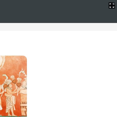
ujo
lvidables en un entorno excepcional. Estos