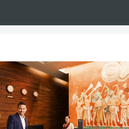
Estás en
Barceló
Hoteles
i--familias--golf--lujo
teles para familias, golf y l
milias golfistas, donde podrá disfrutar de unas vacaciones ino
hoteles, ideales para ir en