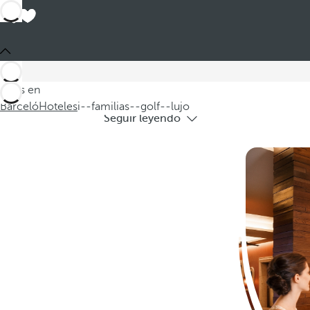
Ho
Descubra nuestros hoteles de lujo para fa
Estás en
Barceló
Hoteles
i--familias--golf--lujo
Seguir leyendo