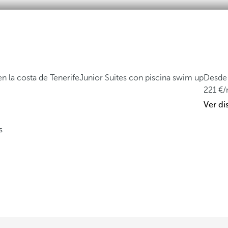
n la costa de Tenerife
Junior Suites con piscina swim up
Desde
221
/
Ver di
s