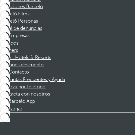
Vacaciones Barceló
Barceló Films
Barceló Personas
Canal de denuncias
Empresas
Afiliados
Partners
Dorint Hotels & Resorts
Cupones descuento
Contacto
Preguntas Frecuentes y Ayuda
Reserva por teléfono
Contacta con nosotros
Barceló App
Descargar