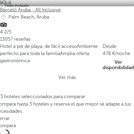
Todo incluido
Barceló Aruba - All Inclusive
Palm Beach, Aruba
4.2/5
13057 reseñas
Hotel a pie de playa, de fácil acceso
Ambiente
Desde
perfecto para toda la familia
Amplia oferta
478
/noche
gastronómica
Ver
disponibilidad
Ver más
/3 hoteles seleccionados para comparar
mpara hasta 3 hoteles y reserva el que mejor se adapte a tus
ecesidades
errar
ompara