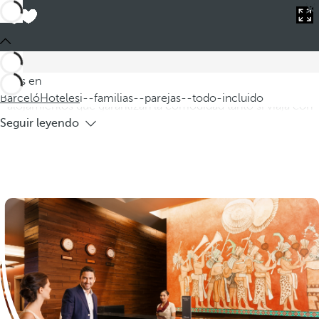
Barceló
Hoteles
i--familias--parejas--todo-incluido
Hoteles para familias y parejas todo
incluido
Bienvenido a nuestra selección de hoteles para familias y
Estás en
parejas todo incluido. Ofrecemos una variedad de
Barceló
Hoteles
i--familias--parejas--todo-incluido
alojamientos que garantizan la comodidad tanto si viaja con
Seguir leyendo